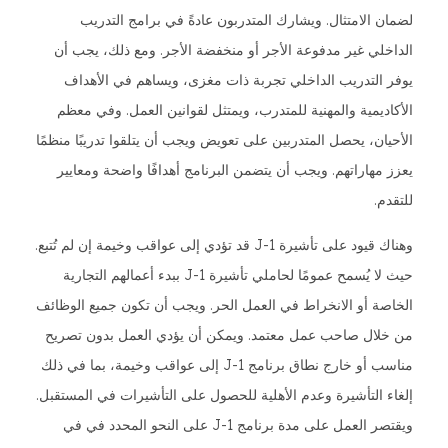
لضمان الامتثال. ويشارك المتدربون عادةً في برامج التدريب
الداخلي غير مدفوعة الأجر أو منخفضة الأجر. ومع ذلك، يجب أن
يوفر التدريب الداخلي تجربة ذات مغزى، ويساهم في الأهداف
الأكاديمية والمهنية للمتدرب، ويمتثل لقوانين العمل. وفي معظم
الأحيان، يحصل المتدربين على تعويض ويجب أن يتلقوا تدريبًا منظمًا
يعزز مهاراتهم. ويجب أن يتضمن البرنامج أهدافًا واضحة ومعايير
للتقدم.
وهناك قيود على تأشيرة J-1 قد تؤدي إلى عواقب وخيمة إن لم تُتبع.
حيث لا يُسمح عمومًا لحاملي تأشيرة J-1 ببدء أعمالهم التجارية
الخاصة أو الانخراط في العمل الحر. ويجب أن تكون جميع الوظائف
من خلال صاحب عمل معتمد. ويمكن أن يؤدي العمل بدون تصريح
مناسب أو خارج نطاق برنامج J-1 إلى عواقب وخيمة، بما في ذلك
إلغاء التأشيرة وعدم الأهلية للحصول على التأشيرات في المستقبل.
ويقتصر العمل على مدة برنامج J-1 على النحو المحدد في في