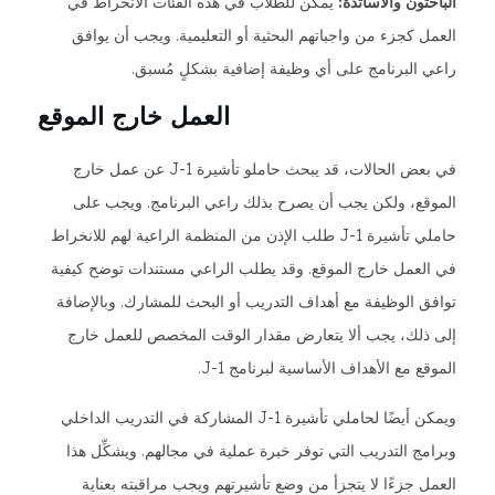
الباحثون والأساتذة:
يمكن للطلاب في هذه الفئات الانخراط في
العمل كجزء من واجباتهم البحثية أو التعليمية. ويجب أن يوافق
راعي البرنامج على أي وظيفة إضافية بشكلٍ مُسبق.
العمل خارج الموقع
في بعض الحالات، قد يبحث حاملو تأشيرة J-1 عن عمل خارج
الموقع، ولكن يجب أن يصرح بذلك راعي البرنامج. ويجب على
حاملي تأشيرة J-1 طلب الإذن من المنظمة الراعية لهم للانخراط
في العمل خارج الموقع. وقد يطلب الراعي مستندات توضح كيفية
توافق الوظيفة مع أهداف التدريب أو البحث للمشارك. وبالإضافة
إلى ذلك، يجب ألا يتعارض مقدار الوقت المخصص للعمل خارج
الموقع مع الأهداف الأساسية لبرنامج J-1.
ويمكن أيضًا لحاملي تأشيرة J-1 المشاركة في التدريب الداخلي
وبرامج التدريب التي توفر خبرة عملية في مجالهم. ويشكِّل هذا
العمل جزءًا لا يتجزأ من وضع تأشيرتهم ويجب مراقبته بعناية