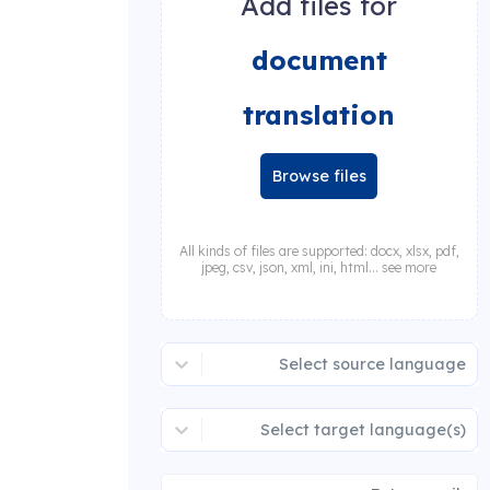
Add files for
document
translation
Browse files
All kinds of files are supported: docx, xlsx, pdf,
jpeg, csv, json, xml, ini, html... see more
Select source language
Select target language(s)