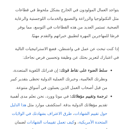
يتواجد العمال المولودون في الخارج بشكل ملحوظ في قطاعات
مثل التكنولوجيا والزراعة والتصنيع والخدمات اللوجستية والرعاية
الصحية. تستمر العديد من هذه القطاعات في التوسع، مما يوفر
فرصًا للمهاجرين المهرة لتطبيق خبراتهم والتقدم مهنيًا.
إذا كنت تبحث عن عمل في واشنطن، فضع الاستراتيجيات التالية
في اعتبارك لتعزيز بحثك عن وظيفة وتحسين فرص نجاحك:
سلط الضوء على نقاط قوتك:
إن قدراتك اللغوية المتعددة،
ونظرتك العالمية، وخبرتك العملية الدولية تحظى بتقدير كبير
من قبل أصحاب العمل الذين يعملون في أسواق متنوعة.
ترجمة وتقييم مؤهلاتك:
في موتا وورد، نحن نعلم مدى أهمية
تقديم مؤهلاتك الدولية بدقة. استكشف موارد مثل
هذا الدليل
حول تقييم الشهادات
،
طرق الاعتراف بشهادتك في الولايات
المتحدة الأمريكية
، و
كيف تعمل تقييمات الشهادات
لضمان