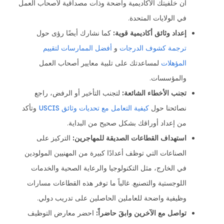
أن خلفيتك الأكاديمية واضحة وذات مصداقية لأصحاب العمل
في الولايات المتحدة.
إعداد وثائق أكاديمية قوية:
كما نشارك أيضًا رؤى حول
ترجمة كشوف الدرجات
و
أفضل الممارسات لتقييم
المؤهلات
لمساعدتك على تلبية معايير أصحاب العمل
والمؤسسات.
تجنب الأخطاء الشائعة:
لتجنب التأخير أو الرفض، راجع
نصائحنا حول
كيفية التعامل مع تحديات وثائق USCIS
وتأكد
من إعداد أوراقك بشكل صحيح من البداية.
استهداف القطاعات الصديقة للمهاجرين:
التركيز على
الصناعات التي توظف أعدادًا كبيرة من المهنيين المولودين
في الخارج، مثل التكنولوجيا والرعاية الصحية والخدمات
اللوجستية والتصنيع. غالباً ما توفر هذه القطاعات مسارات
وظيفية واضحة للعاملين الحاصلين على تدريب دولي.
تواصل مع الآخرين وابقَ حاضراً:
احضر معارض التوظيف