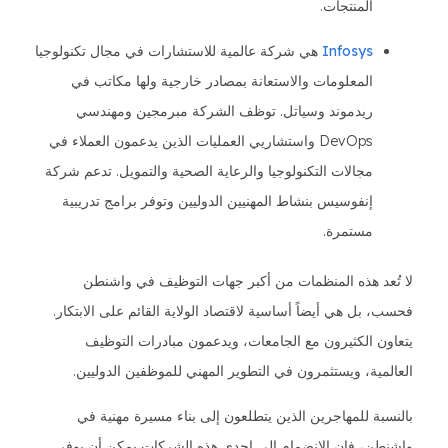
المنتجات.
Infosys
هي شركة عالمية للاستشارات في مجال تكنولوجيا
المعلومات والاستعانة بمصادر خارجية ولها مكاتب في
ريدموند وسياتل. توظف الشركة مبرمجين ومهندسي
DevOps واستشاريي العمليات الذين يدعمون العملاء في
مجالات التكنولوجيا والرعاية الصحية والتمويل. تدعم شركة
إنفوسيس بنشاط المهنيين الدوليين وتوفر برامج تدريبية
مستمرة.
لا تُعد هذه المنظمات من أكبر جهات التوظيف في واشنطن
فحسب، بل هي أيضاً أساسية لاقتصاد الولاية القائم على الابتكار.
يتعاون الكثيرون مع الجامعات، ويدعمون مبادرات التوظيف
العالمية، ويستثمرون في التطوير المهني للموظفين الدوليين.
بالنسبة للمهاجرين الذين يتطلعون إلى بناء مسيرة مهنية في
واشنطن، فإن الانضمام إلى إحدى هذه الشركات يمكن أن يوفر