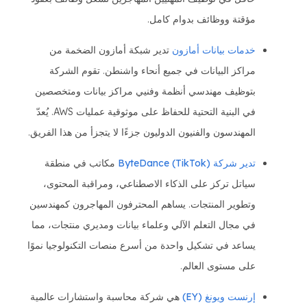
مؤقتة ووظائف بدوام كامل.
خدمات بيانات أمازون
تدير شبكة أمازون الضخمة من
مراكز البيانات في جميع أنحاء واشنطن. تقوم الشركة
بتوظيف مهندسي أنظمة وفنيي مراكز بيانات ومتخصصين
في البنية التحتية للحفاظ على موثوقية عمليات AWS. يُعدّ
المهندسون والفنيون الدوليون جزءًا لا يتجزأ من هذا الفريق.
تدير شركة ByteDance (TikTok)
مكاتب في منطقة
سياتل تركز على الذكاء الاصطناعي، ومراقبة المحتوى،
وتطوير المنتجات. يساهم المحترفون المهاجرون كمهندسين
في مجال التعلم الآلي وعلماء بيانات ومديري منتجات، مما
يساعد في تشكيل واحدة من أسرع منصات التكنولوجيا نموًا
على مستوى العالم.
إرنست ويونغ (EY)
هي شركة محاسبة واستشارات عالمية