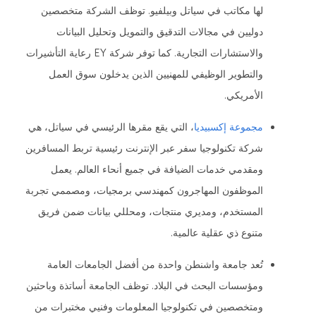
لها مكاتب في سياتل وبيلفيو. توظف الشركة متخصصين
دوليين في مجالات التدقيق والتمويل وتحليل البيانات
والاستشارات التجارية. كما توفر شركة EY رعاية التأشيرات
والتطوير الوظيفي للمهنيين الذين يدخلون سوق العمل
الأمريكي.
مجموعة إكسبيديا
، التي يقع مقرها الرئيسي في سياتل، هي
شركة تكنولوجيا سفر عبر الإنترنت رئيسية تربط المسافرين
ومقدمي خدمات الضيافة في جميع أنحاء العالم. يعمل
الموظفون المهاجرون كمهندسي برمجيات، ومصممي تجربة
المستخدم، ومديري منتجات، ومحللي بيانات ضمن فريق
متنوع ذي عقلية عالمية.
تُعد جامعة واشنطن واحدة من أفضل الجامعات العامة
ومؤسسات البحث في البلاد. توظف الجامعة أساتذة وباحثين
ومتخصصين في تكنولوجيا المعلومات وفنيي مختبرات من