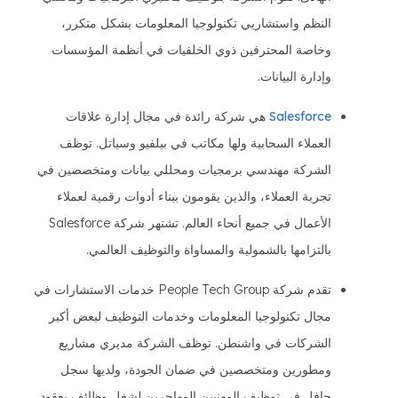
النظم واستشاريي تكنولوجيا المعلومات بشكل متكرر،
وخاصة المحترفين ذوي الخلفيات في أنظمة المؤسسات
وإدارة البيانات.
Salesforce
هي شركة رائدة في مجال إدارة علاقات
العملاء السحابية ولها مكاتب في بيلفيو وسياتل. توظف
الشركة مهندسي برمجيات ومحللي بيانات ومتخصصين في
تجربة العملاء، والذين يقومون ببناء أدوات رقمية لعملاء
الأعمال في جميع أنحاء العالم. تشتهر شركة Salesforce
بالتزامها بالشمولية والمساواة والتوظيف العالمي.
تقدم شركة People Tech Group خدمات الاستشارات في
مجال تكنولوجيا المعلومات وخدمات التوظيف لبعض أكبر
الشركات في واشنطن. توظف الشركة مديري مشاريع
ومطورين ومتخصصين في ضمان الجودة، ولديها سجل
حافل في توظيف المهنيين المهاجرين لشغل وظائف بعقود