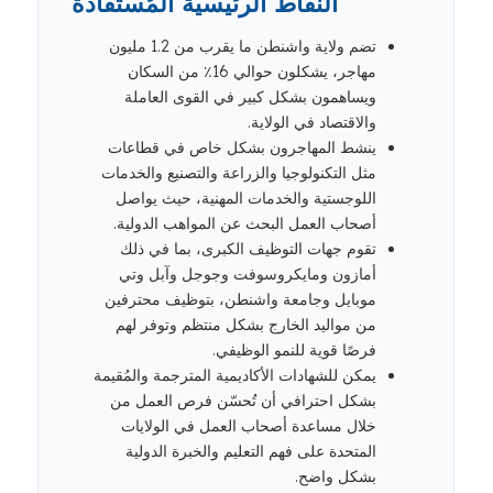
النقاط الرئيسية المُستفادة
تضم ولاية واشنطن ما يقرب من 1.2 مليون
مهاجر، يشكلون حوالي 16٪ من السكان
ويساهمون بشكل كبير في القوى العاملة
والاقتصاد في الولاية.
ينشط المهاجرون بشكل خاص في قطاعات
مثل التكنولوجيا والزراعة والتصنيع والخدمات
اللوجستية والخدمات المهنية، حيث يواصل
أصحاب العمل البحث عن المواهب الدولية.
تقوم جهات التوظيف الكبرى، بما في ذلك
أمازون ومايكروسوفت وجوجل وآبل وتي
موبايل وجامعة واشنطن، بتوظيف محترفين
من مواليد الخارج بشكل منتظم وتوفر لهم
فرصًا قوية للنمو الوظيفي.
يمكن للشهادات الأكاديمية المترجمة والمُقيمة
بشكل احترافي أن تُحسّن فرص العمل من
خلال مساعدة أصحاب العمل في الولايات
المتحدة على فهم التعليم والخبرة الدولية
بشكل واضح.