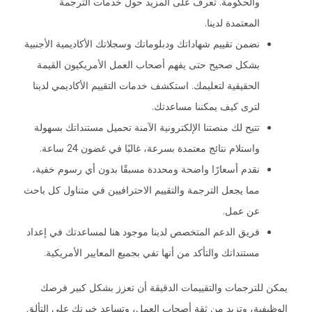
والحكومة. تعرف على المزيد حول خدمات الترجمة
المعتمدة لدينا.
نضمن تقييم شهاداتك ودبلوماتك وسجلاتك الأكاديمية الأجنبية
بشكل صحيح حتى يفهم أصحاب العمل الأمريكيون القيمة
الحقيقية لتعليمك. استكشف خدمات التقييم الأكاديمي لدينا
لترى كيف يمكننا مساعدتك.
تتيح لك منصتنا الإلكترونية الآمنة تحميل مستنداتك بسهولة
واستلام نتائج معتمدة بسرعة، غالبًا في غضون 24 ساعة.
نقدم أسعارًا واضحة ومحددة مسبقًا بدون أي رسوم خفية،
مما يجعل الترجمة والتقييم الاحترافيين في متناول كل باحث
عن عمل.
فريق الدعم المتخصص لدينا موجود هنا لمساعدتك في إعداد
مستنداتك والتأكد من أنها تفي بجميع المعايير الأمريكية.
يمكن للترجمات والتقييمات الدقيقة أن تعزز بشكل كبير فرصك
الوظيفية، وتزيد من ثقة أصحاب العمل، وتساعد خبرتك على التألق