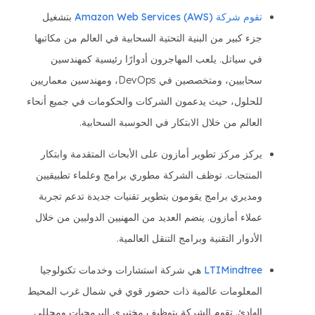
تقوم شركة Amazon Web Services (AWS)
بتشغيل
جزء كبير من البنية التحتية السحابية في العالم من مكاتبها
في سياتل. يلعب المهاجرون أدوارًا رئيسية كمهندسين
سحابيين، ومتخصصين في DevOps، ومهندسين معماريين
للحلول، حيث يدعمون الشركات والحكومات في جميع أنحاء
العالم من خلال الابتكار في الحوسبة السحابية.
يركز مركز تطوير أمازون على الأبحاث المتقدمة وابتكار
المنتجات. توظف الشركة مطوري برامج وعلماء تطبيقيين
ومديري برامج يقومون بتطوير تقنيات جديدة تدعم تجربة
عملاء أمازون. ينضم العديد من المهنيين الدوليين من خلال
الأدوار التقنية وبرامج التنقل العالمية.
LTIMindtree
هي شركة استشارات وخدمات تكنولوجيا
المعلومات عالمية ذات حضور قوي في شمال غرب المحيط
الهادئ. تقوم الشركة بتوظيف مختبري البرمجيات ومحللي