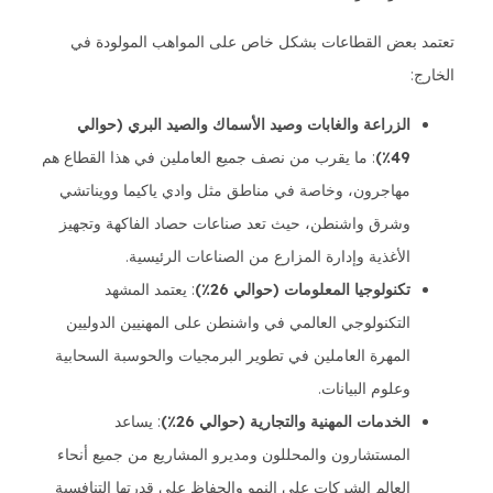
تعتمد بعض القطاعات بشكل خاص على المواهب المولودة في
الخارج:
الزراعة والغابات وصيد الأسماك والصيد البري (حوالي
49٪)
: ما يقرب من نصف جميع العاملين في هذا القطاع هم
مهاجرون، وخاصة في مناطق مثل وادي ياكيما وويناتشي
وشرق واشنطن، حيث تعد صناعات حصاد الفاكهة وتجهيز
الأغذية وإدارة المزارع من الصناعات الرئيسية.
تكنولوجيا المعلومات (حوالي 26٪)
: يعتمد المشهد
التكنولوجي العالمي في واشنطن على المهنيين الدوليين
المهرة العاملين في تطوير البرمجيات والحوسبة السحابية
وعلوم البيانات.
الخدمات المهنية والتجارية (حوالي 26٪)
: يساعد
المستشارون والمحللون ومديرو المشاريع من جميع أنحاء
العالم الشركات على النمو والحفاظ على قدرتها التنافسية