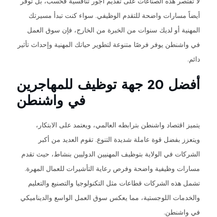
لا تقتصر هذه الصناعات على تقديم أجور تنافسية فحسب، بل توفر
أيضاً مسارات واضحة للتقدم الوظيفي. سواء كنت تبدأ مسيرتك
المهنية أو لديك سنوات من الخبرة من الخارج، فإن سوق العمل
في واشنطن يوفر فرصًا متنوعة لتطوير حياتك المهنية وإحداث تأثير
دائم.
أفضل 20 جهة توظيف للمهاجرين
في واشنطن
يتميز اقتصاد واشنطن بترابطه العالمي، ويعتمد على الابتكار،
ويتعزز بفضل قوة عاملة شديدة التنوع. تقوم العديد من أكبر
الشركات في الولاية بتوظيف المهنيين الدوليين بنشاط، حيث تقدم
مسارات وظيفية واضحة وفرص رعاية التأشيرات للعمال المهرة.
تشمل هذه الشركات قطاعات مثل التكنولوجيا والتصنيع والتعليم
والخدمات اللوجستية، مما يعكس سوق العمل الواسع والديناميكي
في واشنطن.