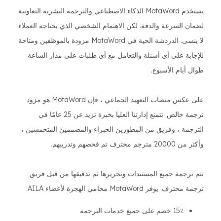
يستخدم MotaWord الذكاء الاصطناعي والترجمة البشرية التعاونية
لضمان السرعة والدقة. لكن الاهتمام الشخصي الذي يحتاجه العملاء
لا ينسى. الدردشة الحية في MotaWord مزودة بالموظفين ومتاحة
للإجابة على أي أسئلة والتعامل مع أي طلبات على مدار الساعة
طوال أيام الأسبوع.
على عكس منصات التعهيد الجماعي ، فإن MotaWord هو مزود
ترجمة خالص. تتمتع إدارتنا العليا بخبرة تزيد عن 25 عامًا في
الترجمة ، وفريق من المطورين الخبراء والمصممين المتحمسين ،
وأكثر من 20000 مترجم محترف تم فحصهم وتدريبهم.
تتم ترجمة جميع المستندات وتحريرها ثم تدقيقها من قبل فريق
ترجمة محترف. يوفر MotaWord محامي الهجرة لأعضاء AILA:
15٪ خصم على جميع خدمات الترجمة