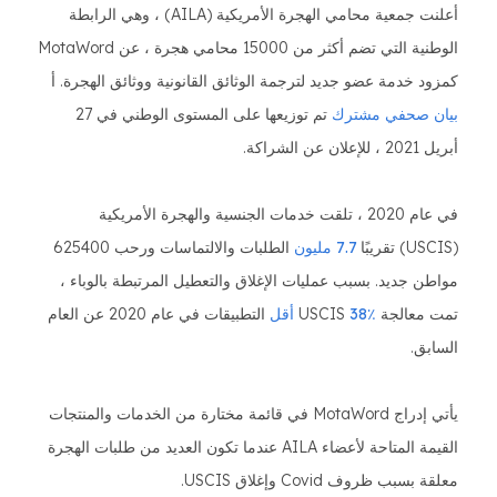
أعلنت جمعية محامي الهجرة الأمريكية (AILA) ، وهي الرابطة
الوطنية التي تضم أكثر من 15000 محامي هجرة ، عن MotaWord
كمزود خدمة عضو جديد لترجمة الوثائق القانونية ووثائق الهجرة. أ
بيان صحفي مشترك
تم توزيعها على المستوى الوطني في 27
أبريل 2021 ، للإعلان عن الشراكة.
في عام 2020 ، تلقت خدمات الجنسية والهجرة الأمريكية
(USCIS) تقريبًا
7.7 مليون
الطلبات والالتماسات ورحب 625400
مواطن جديد. بسبب عمليات الإغلاق والتعطيل المرتبطة بالوباء ،
تمت معالجة USCIS
38٪ أقل
التطبيقات في عام 2020 عن العام
السابق.
يأتي إدراج MotaWord في قائمة مختارة من الخدمات والمنتجات
القيمة المتاحة لأعضاء AILA عندما تكون العديد من طلبات الهجرة
معلقة بسبب ظروف Covid وإغلاق USCIS.