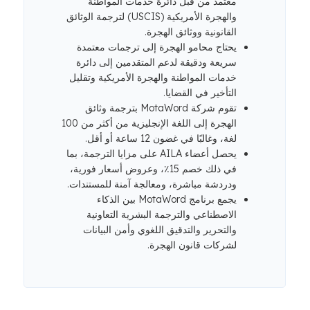
معتمد من قبل دائرة خدمات المواطنة
والهجرة الأمريكية (USCIS) لترجمة الوثائق
القانونية ووثائق الهجرة.
يحتاج محامو الهجرة إلى ترجمات معتمدة
سريعة ودقيقة لدعم المتقدمين إلى دائرة
خدمات المواطنة والهجرة الأمريكية وتقليل
التأخير في القضايا.
تقوم شركة MotaWord بترجمة وثائق
الهجرة إلى اللغة الإنجليزية من أكثر من 100
لغة، وغالبًا في غضون 12 ساعة أو أقل.
يحصل أعضاء AILA على مزايا الترجمة، بما
في ذلك خصم 15٪، وعروض أسعار فورية،
ودردشة مباشرة، ومعالجة آمنة للمستندات.
يجمع برنامج MotaWord بين الذكاء
الاصطناعي والترجمة البشرية التعاونية
والتحرير والتدقيق اللغوي وأمن البيانات
لشركات قانون الهجرة.