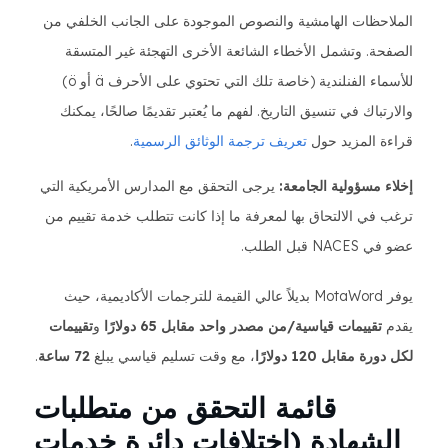
الملاحظات الهامشية والنصوص الموجودة على الجانب الخلفي من
الصفحة. وتشمل الأخطاء الشائعة الأخرى التهجئة غير المتسقة
للأسماء الفنلندية (خاصة تلك التي تحتوي على الأحرف ä أو ö)
والارتباك في تنسيق التاريخ. لفهم ما يُعتبر تقديمًا صالحًا، يمكنك
قراءة المزيد حول
تعريف ترجمة الوثائق الرسمية
.
إخلاء مسؤولية الجامعة:
يرجى التحقق مع المدارس الأمريكية التي
ترغب في الالتحاق بها لمعرفة ما إذا كانت تتطلب خدمة تقييم من
عضو في NACES قبل الطلب.
يوفر MotaWord بديلاً عالي القيمة للترجمات الأكاديمية، حيث
يقدم
تقييمات قياسية/من مصدر واحد مقابل 65 دولارًا
و
تقييمات
لكل دورة مقابل 120 دولارًا
، مع وقت تسليم قياسي يبلغ
72 ساعة
.
قائمة التحقق من متطلبات
الشهادة (اختلافات دائرة خدمات