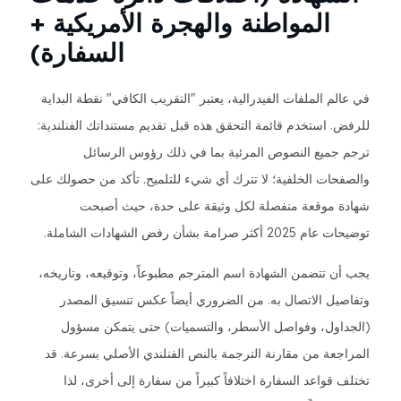
المواطنة والهجرة الأمريكية +
السفارة)
في عالم الملفات الفيدرالية، يعتبر "التقريب الكافي" نقطة البداية
للرفض. استخدم قائمة التحقق هذه قبل تقديم مستنداتك الفنلندية:
ترجم جميع النصوص المرئية بما في ذلك رؤوس الرسائل
والصفحات الخلفية؛ لا تترك أي شيء للتلميح. تأكد من حصولك على
شهادة موقعة منفصلة لكل وثيقة على حدة، حيث أصبحت
توضيحات عام 2025 أكثر صرامة بشأن رفض الشهادات الشاملة.
يجب أن تتضمن الشهادة اسم المترجم مطبوعاً، وتوقيعه، وتاريخه،
وتفاصيل الاتصال به. من الضروري أيضاً عكس تنسيق المصدر
(الجداول، وفواصل الأسطر، والتسميات) حتى يتمكن مسؤول
المراجعة من مقارنة الترجمة بالنص الفنلندي الأصلي بسرعة. قد
تختلف قواعد السفارة اختلافاً كبيراً من سفارة إلى أخرى، لذا