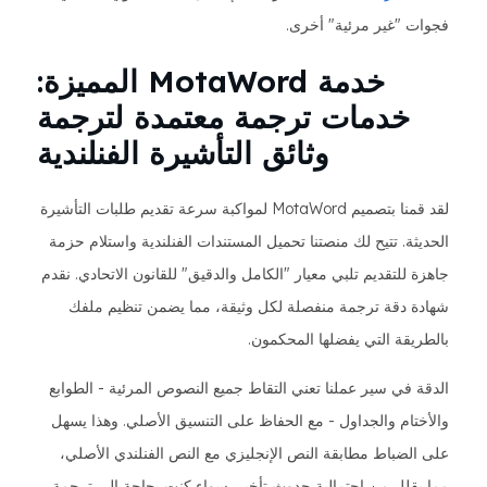
فجوات "غير مرئية" أخرى.
خدمة MotaWord المميزة:
خدمات ترجمة معتمدة لترجمة
وثائق التأشيرة الفنلندية
لقد قمنا بتصميم MotaWord لمواكبة سرعة تقديم طلبات التأشيرة
الحديثة. تتيح لك منصتنا تحميل المستندات الفنلندية واستلام حزمة
جاهزة للتقديم تلبي معيار "الكامل والدقيق" للقانون الاتحادي. نقدم
شهادة دقة ترجمة منفصلة لكل وثيقة، مما يضمن تنظيم ملفك
بالطريقة التي يفضلها المحكمون.
الدقة في سير عملنا تعني التقاط جميع النصوص المرئية - الطوابع
والأختام والجداول - مع الحفاظ على التنسيق الأصلي. وهذا يسهل
على الضباط مطابقة النص الإنجليزي مع النص الفنلندي الأصلي،
مما يقلل من احتمالية حدوث تأخير. سواء كنت بحاجة إلى ترجمة