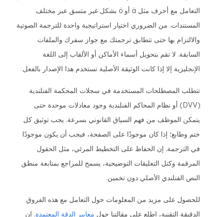
التعامل مع أحرف مثل ä أو ö بشكل غير متسق عبر مختلف
المستندات. من الضروري اختيار استراتيجية واحدة للترجمة الصوتية
والالتزام بها حتى تتطابق ترجمتك مع جواز سفرك والملفات
السابقة. لا تقم بتحويل أسماء الأماكن أو الألقاب إلى اللغة
الإنجليزية إلا إذا كانت الوثيقة الأصلية تستخدم هذا الإصدار بالفعل.
تتطلب المصطلحات المستخدمة في سجلات المحكمة الفنلندية
(DVV) أو نظام المحاكم الفنلندية وجود معادلات موحدة حتى
يتمكن الموظف من فهم السياق القانوني بسرعة. يجب توثيق كل
ختم وطابع؛ إذا كان موجودًا على الصفحة، فيجب أن يكون موجودًا
في الترجمة. إن الحفاظ على التخطيط المرئي، مثل الحقول
المرقمة وكتل التعليقات التوضيحية، يسمح للمراجع بمتابعة منطق
النص الفنلندي الأصلي دون تخمين.
للحصول على مزيد من المعلومات حول التعامل مع هذه الفروق
الدقيقة التقنية، اطلع على مقالتنا حول
معايير الدقة المعتمدة
. إن