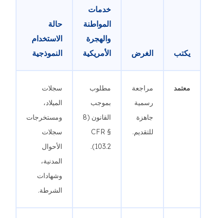
خدمات
المواطنة
حالة
والهجرة
الاستخدام
يكتب
الغرض
الأمريكية
النموذجية
معتمد
مراجعة
مطلوب
سجلات
رسمية
بموجب
الميلاد،
جاهزة
القانون (8
ومستخرجات
للتقديم.
CFR §
سجلات
103.2).
الأحوال
المدنية،
وشهادات
الشرطة.