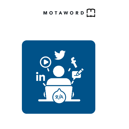
م
ل
و