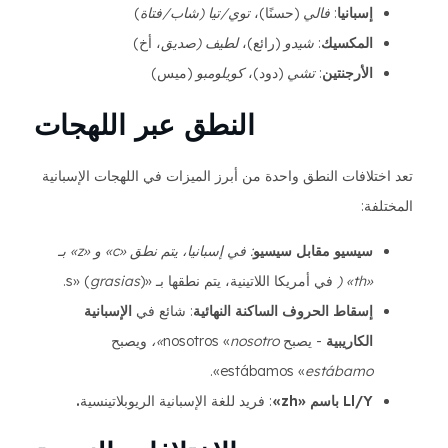
إسبانيا
:
فالي
(حسنًا)،
توي/تيا (شاب/فتاة
)
المكسيك
:
شيدو
(رائع)،
لطيف (صديق
، أخ)
الأرجنتين
:
تشي
(دود)،
كويلومبو
(ميس)
النطق عبر اللهجات
تعد اختلافات النطق واحدة من أبرز الميزات في اللهجات الإسبانية
المختلفة:
سيسيو مقابل سيسيو
: في إسبانيا، يتم نطق «c» و «z» بـ
«th» (
في أمريكا اللاتينية، يتم نطقها بـ «s» (
).
grasias
إسقاط الحروف الساكنة النهائية
: شائع في
الإسبانية
الكاريبية
- يصبح nosotros «
nosotro»،
ويصبح
».
estábamos «
estábamo
Ll/Y باسم «zh»
: فريد للغة الإسبانية الريوبلاتينسية
.