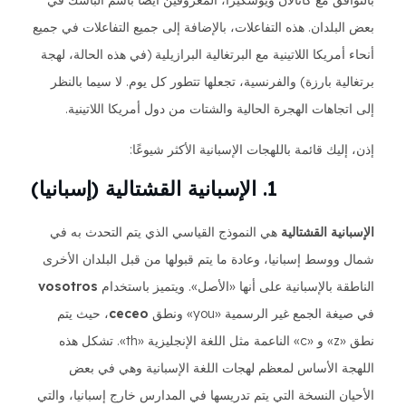
بالتوافق مع كاتالان ويوسكيرا، المعروفين أيضًا باسم الباسك في
بعض البلدان. هذه التفاعلات، بالإضافة إلى جميع التفاعلات في جميع
أنحاء أمريكا اللاتينية مع البرتغالية البرازيلية (في هذه الحالة، لهجة
برتغالية بارزة) والفرنسية، تجعلها تتطور كل يوم. لا سيما بالنظر
إلى اتجاهات الهجرة الحالية والشتات من دول أمريكا اللاتينية.
إذن، إليك قائمة باللهجات الإسبانية الأكثر شيوعًا:
1. الإسبانية القشتالية (إسبانيا)
الإسبانية القشتالية
هي النموذج القياسي الذي يتم التحدث به في
شمال ووسط إسبانيا، وعادة ما يتم قبولها من قبل البلدان الأخرى
الناطقة بالإسبانية على أنها «الأصل». ويتميز باستخدام
vosotros
في صيغة الجمع غير الرسمية «you» ونطق
ceceo
، حيث يتم
نطق «z» و «c» الناعمة مثل اللغة الإنجليزية «th». تشكل هذه
اللهجة الأساس لمعظم لهجات اللغة الإسبانية وهي في بعض
الأحيان النسخة التي يتم تدريسها في المدارس خارج إسبانيا، والتي