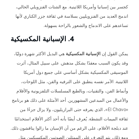
كجسر بين إسبانيا وأمريكا اللاتينية. مع الشتات الفنزويلي الحالي،
اندمج العديد من الفنزويليين بسلاسة في ثقافة جزر الكناري لأنها
تساعدهم على الاندماج والشعور بالراحة بسهولة.
4. الإسبانية المكسيكية
يمكن القول إن
الإسبانية المكسيكية
هي البديل الأكثر شهرة دوليًا،
وقد يكون السبب معقدًا بشكل مدهش. على سبيل المثال، أثرت
الموسيقى المكسيكية بشكل أساسي على جميع دول أمريكا
اللاتينية. الأمر نفسه ينطبق على الترفيه والفن، مثل اللوحات،
وأنماط الفن، والتقنيات، وبالطبع المسلسلات التلفزيونية والأفلام
والأعمال من المبدعين المشهورين. أحد الأمثلة على ذلك هو برنامج
«El Chavo»، الذي يعرفه حتى البرازيليون، ولا يزال جزءًا من
ثقافة الميمات النشطة. يُعرف أيضًا بأنه أحد أكثر الأفلام استخدامًا
عند دبلجة الأفلام، على الرغم من أن الإسبان ما زالوا يناقشون ذلك.
ومع ذلك، يتم التعرف على الممثلين الصوتيين المكسيكيين مثل