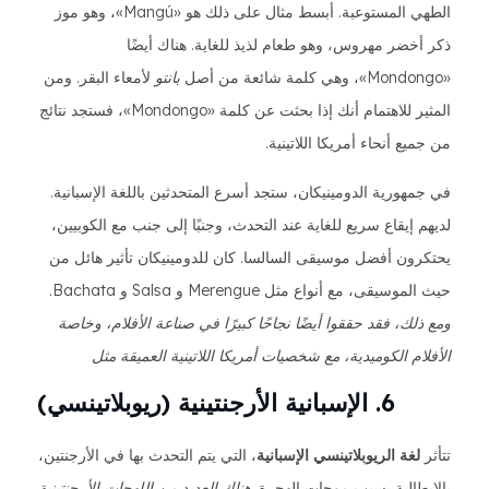
الطهي المستوعبة. أبسط مثال على ذلك هو «Mangú»، وهو موز
ذكر أخضر مهروس، وهو طعام لذيذ للغاية. هناك أيضًا
«Mondongo»، وهي كلمة شائعة من أصل
بانتو
لأمعاء البقر. ومن
المثير للاهتمام أنك إذا بحثت عن كلمة «Mondongo»، فستجد نتائج
من جميع أنحاء أمريكا اللاتينية.
في جمهورية الدومينيكان، ستجد أسرع المتحدثين باللغة الإسبانية.
لديهم إيقاع سريع للغاية عند التحدث، وجنبًا إلى جنب مع الكوبيين،
يحتكرون أفضل موسيقى السالسا. كان للدومينيكان تأثير هائل من
حيث الموسيقى، مع أنواع مثل Merengue و Salsa و Bachata.
ومع ذلك، فقد حققوا أيضًا نجاحًا كبيرًا في صناعة الأفلام، وخاصة
الأفلام الكوميدية، مع شخصيات أمريكا اللاتينية العميقة مثل
6. الإسبانية الأرجنتينية (ريوبلاتينسي)
تتأثر
لغة الريوبلاتينسي الإسبانية
، التي يتم التحدث بها في الأرجنتين،
بالإيطالية بسبب موجات الهجرة.
هناك العديد من اللهجات الأرجنتينية