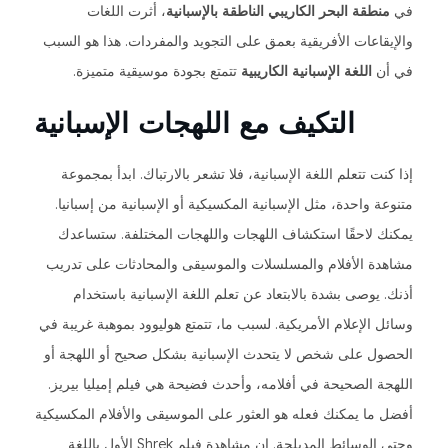
في
منطقة البحر الكاريبي الناطقة بالإسبانية
، أثرت اللغات
والإيقاعات الأفريقية بعمق على التجويد والمفردات. هذا هو السبب
في أن
اللغة الإسبانية الكاريبية
تتمتع بجودة موسيقية متميزة.
التكيف مع اللهجات الإسبانية
إذا كنت تتعلم اللغة الإسبانية، فلا تشعر بالارتباك. ابدأ بمجموعة
متنوعة واحدة، مثل الإسبانية المكسيكية أو الإسبانية من إسبانيا.
يمكنك لاحقًا استكشاف اللهجات واللهجات المختلفة. ستساعدك
مشاهدة الأفلام والمسلسلات والموسيقى والمحادثات على تدريب
أذنك. يوصى بشدة بالابتعاد عن تعلم اللغة الإسبانية باستخدام
وسائل الإعلام الأمريكية. لسبب ما، تتمتع هوليوود بموهبة غريبة في
الحصول على شخص لا يتحدث الإسبانية بشكل صحيح أو اللهجة أو
اللهجة الصحيحة في أفلامه، وأحدث فضيحة هي فيلم إميليا بيريز.
أفضل ما يمكنك فعله هو العثور على الموسيقى والأفلام المكسيكية
وحتى الوسائط المدبلجة. إن مشاهدة فيلم Shrek الأول باللغة