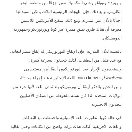
وترينيداد وتوباغو وحتى المكسيك تعتبر جزءًا من منطقة البحر
الكاريبي. ومع ذلك، فإن اللهجات الرئيسية الثلاث يمكن استبدالها
أحيانًا بالأذن غير المدربة. ومع ذلك، يمكن للأمريكيين اللاتينيين
معرفة أن هناك طرق نطق مميزة عبر كوبا وبورتوريكو وجمهورية
الدومينيكان.
بالنسبة للأذن المدربة، فإن الإيقاع البورتوريكي له إيقاع مميز للغاية،
مع عدد قليل من البطيئات، لذلك يتحدثون بسرعة كبيرة،
ويستخدمون الإبراز. يعد البورتوريكيون أيضًا أبرز مستخدمي
«sabes» أو «
you know» باللغة الإنجليزية عند إجراء محادثات.
ومن الجدير بالذكر أيضًا أن بورتوريكو بلد ثنائي اللغة لأنها جزء من
الولايات المتحدة، لذا فإن نسبة ملحوظة من السكان الأصليين
يتحدثون الإنجليزية.
في حالة كوبا، تطورت اللغة الإسبانية واختلطت مع الثقافات
واللغات الأفريقية، لذلك هناك تراث واضح من الكلمات وحتى تقاليد