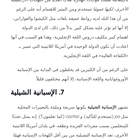
الأخرى، لكنها عمومًا تستخدم
ومن المثير للاهتمام أنه على الرغم
من أن هذا البلد لديه روابط عميقة بلغات مثل الكيشوا والغواراني،
إلا أنها لم تؤثر عليه بشكل كبير. بدلاً من ذلك، كان لدى الدولة
اهتمام كبير بتكليف دروس اللغة الإنجليزية، وهذا هو السبب في أنها
اعتادت أن تكون الدولة الوحيدة في أمريكا اللاتينية التي تتميز بـ
«الكفاءة العالية» في اللغة الإنجليزية.
على الرغم من أن الكثيرين قد يخلطون في البداية بين الإسبانية
الأوروغوايانية واللغة الإسبانية، إلا أنهم مختلفون قليلاً.
7. الإسبانية الشيلية
تشتهر
الإسبانية الشيلية
بكونها سريعة ومليئة بالتعبيرات المحلية
مثل
po
(تستخدم للتأكيد) و
cachai
(كما تعلمون؟). إنه يمثل تحديًا
للمتعلمين بسبب مفرداته الفريدة ونطقه. في بلدان أمريكا اللاتينية
الأخرى، تعد الإسبانية التشيلية من بين أقل اللهجات الإسبانية فهمًا.