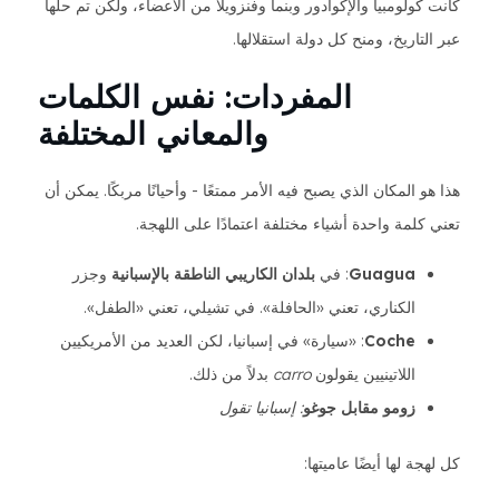
كانت كولومبيا والإكوادور وبنما وفنزويلا من الأعضاء، ولكن تم حلها
عبر التاريخ، ومنح كل دولة استقلالها.
المفردات: نفس الكلمات
والمعاني المختلفة
هذا هو المكان الذي يصبح فيه الأمر ممتعًا - وأحيانًا مربكًا. يمكن أن
تعني كلمة واحدة أشياء مختلفة اعتمادًا على اللهجة.
Guagua
: في
بلدان الكاريبي الناطقة بالإسبانية
وجزر
الكناري، تعني «الحافلة». في تشيلي، تعني «الطفل».
Coche
: «سيارة» في إسبانيا، لكن العديد من الأمريكيين
اللاتينيين يقولون
carro
بدلاً من ذلك.
زومو مقابل جوغو
: إسبانيا تقول
كل لهجة لها أيضًا عاميتها: