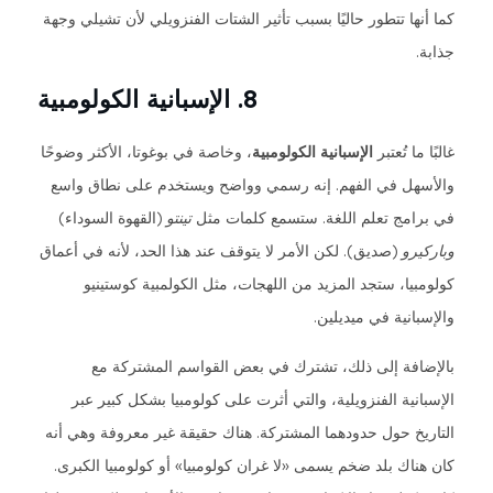
كما أنها تتطور حاليًا بسبب تأثير الشتات الفنزويلي لأن تشيلي وجهة
جذابة.
8. الإسبانية الكولومبية
غالبًا ما تُعتبر
الإسبانية الكولومبية
، وخاصة في بوغوتا، الأكثر وضوحًا
والأسهل في الفهم. إنه رسمي وواضح ويستخدم على نطاق واسع
في برامج تعلم اللغة. ستسمع كلمات مثل
تينتو
(القهوة السوداء)
وباركيرو
(صديق). لكن الأمر لا يتوقف عند هذا الحد، لأنه في أعماق
كولومبيا، ستجد المزيد من اللهجات، مثل الكولمبية كوستينيو
والإسبانية في ميديلين.
بالإضافة إلى ذلك، تشترك في بعض القواسم المشتركة مع
الإسبانية الفنزويلية، والتي أثرت على كولومبيا بشكل كبير عبر
التاريخ حول حدودهما المشتركة. هناك حقيقة غير معروفة وهي أنه
كان هناك بلد ضخم يسمى «لا غران كولومبيا» أو كولومبيا الكبرى.