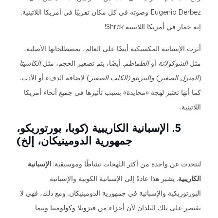
Eugenio Derbez وصوته في كل مكان تقريبًا في أمريكا اللاتينية.
إنه حمار في أمريكا اللاتينية Shrek!
أثرت الإسبانية المكسيكية أيضًا على العالم، بمصطلحاتها الأصلية،
مثل
الشوكولاتة
أو
الطماطم.
أيضًا، يتم تصغير الحجم، مثل
الكاسيتا
(
المنزل الصغير
)
والبيريتو (
الكلب الصغير
) لإضافة الدفء أو الأدب.
كما أنها تعتبر لهجة «محايدة» بسبب تأثيرها في جميع أنحاء أمريكا
اللاتينية.
5. الإسبانية الكاريبية (كوبا، بورتوريكو،
جمهورية الدومينيكان، إلخ)
لنتحدث عن واحدة من أكثر اللهجات نشاطًا وموسيقية:
الإسبانية
الكاريبية
. يشير هذا عادةً إلى الإسبانية الكوبية والإسبانية
البورتوريكية والإسبانية في جمهورية الدومينيكان. ومع ذلك، فهي لا
تقتصر على تلك البلدان لأن أجزاء من فنزويلا وكولومبيا وبنما