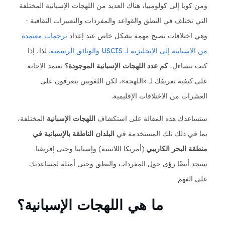
ومن كوبا إلى كولومبيا، هناك العديد من اللهجات الإسبانية المختلفة
التي تختلف في النطق والقواعد والمفردات والتعبيرات الثقافية -
وهي اختلافات تصبح مهمة بشكل خاص عند إعداد
ترجمات معتمدة
من الإسبانية إلى الإنجليزية لـ USCIS والوثائق الرسمية
. لذا، إذا
كنت تتساءل،
كم عدد اللهجات الإسبانية الموجودة؟
تعتمد الإجابة
على كيفية تعريفك لـ «اللهجة»، لكن اللغويين يتعرفون على
العشرات من الاختلافات الإقليمية.
ستساعدك هذه المقالة على استكشاف
اللهجات الإسبانية
المختلفة،
بما في ذلك تلك المستخدمة في
البلدان الناطقة بالإسبانية في
منطقة البحر الكاريبي
(أمريكا اللاتينية) وإسبانيا وحتى إفريقيا.
ستجد أيضًا رؤى حول المفردات والنطق وحتى أمثلة لمساعدتك
على الفهم.
ما هي اللهجات الإسبانية؟