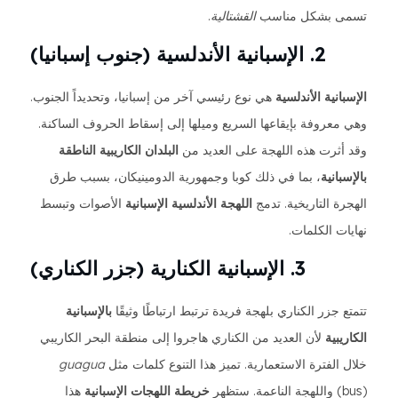
تسمى بشكل مناسب
القشتالية
.
2. الإسبانية الأندلسية (جنوب إسبانيا)
الإسبانية الأندلسية
هي نوع رئيسي آخر من إسبانيا، وتحديداً الجنوب.
وهي معروفة بإيقاعها السريع وميلها إلى إسقاط الحروف الساكنة.
وقد أثرت هذه اللهجة على العديد من
البلدان الكاريبية الناطقة
بالإسبانية
، بما في ذلك كوبا وجمهورية الدومينيكان، بسبب طرق
الهجرة التاريخية. تدمج
اللهجة الأندلسية الإسبانية
الأصوات وتبسط
نهايات الكلمات.
3. الإسبانية الكنارية (جزر الكناري)
تتمتع جزر الكناري بلهجة فريدة ترتبط ارتباطًا وثيقًا
بالإسبانية
الكاريبية
لأن العديد من الكناري هاجروا إلى منطقة البحر الكاريبي
خلال الفترة الاستعمارية. تميز هذا التنوع كلمات مثل
guagua
(bus) واللهجة الناعمة. ستظهر
خريطة اللهجات الإسبانية
هذا