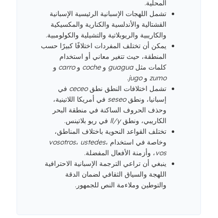
المحلية.
تشمل اللهجات الإسبانية الرئيسية الإسبانية
القشتالية والأندلسية والكنارية والمكسيكية
والكاريبية والريوبلاتية والتشيلية والكولومبية.
يمكن أن تختلف المفردات اختلافًا كبيرًا حسب
المنطقة، حيث تتغير معاني أو استخدام
كلمات مثل
guagua
و
coche
و
carro
و
zumo
و
jugo
.
تشمل اختلافات النطق نطق
ceceo
في
إسبانيا، ونطق
seseo
في أمريكا اللاتينية،
وحذف الحروف الساكنة في منطقة البحر
الكاريبي، ونطق
ll/y
في ريو بلاتينس.
تختلف القواعد النحوية باختلاف المناطق،
وخاصة في استخدام
،
ustedes
،
vosotros
vos
، وأزمنة الأفعال المفضلة.
ينبغي أن تراعي الترجمة الإسبانية الاحترافية
اللهجة والسياق الثقافي لضمان الدقة
والتوطين وملاءمة النص للجمهور.