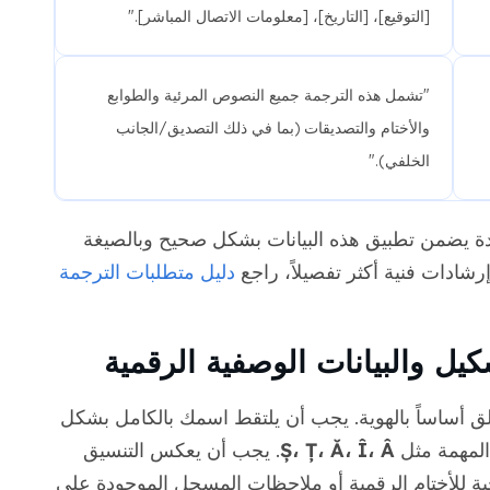
[التوقيع]، [التاريخ]، [معلومات الاتصال المباشر]."
"تشمل هذه الترجمة جميع النصوص المرئية والطوابع
والأختام والتصديقات (بما في ذلك التصديق/الجانب
الخلفي)."
مدة يضمن تطبيق هذه البيانات بشكل صحيح وبالصيغة
رشادات فنية أكثر تفصيلاً، راجع
دليل متطلبات الترجمة
كيل والبيانات الوصفية الرقمية
تعلق أساساً بالهوية. يجب أن يلتقط اسمك بالكامل بشكل
 المهمة مثل
Ș، Ț، Ă، Î، Â
. يجب أن يعكس التنسيق
حية للأختام الرقمية أو ملاحظات المسجل الموجودة على