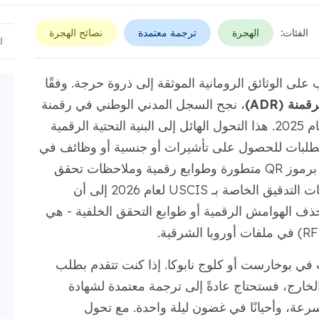
الفئات:
الهجرة
ترجمة معتمدة
نصائح الهجرة
على الوثائق الرومانية الموثقة إلى ذروة حرجة. وفقًا
منة (ADR)
، نجح السجل المدني الوطني في رقمنة
بحلول نهاية عام 2025. هذا التحول الهائل إلى البنية التحتية الرقمية
ن بطلبات للحصول على تأشيرات أو جنسية أو وظائف في
الخارج يقدمون الآن شهادات إلكترونية مضمنة برموز QR متطورة وطوابع رقمية وملاحظات تحقق
في الوقت الفعلي. في الوقت نفسه، تشير بيانات التدقيق الخاصة بـ USCIS لعام 2026 إلى أن
 تحذف الهوامش الرقمية أو طوابع التحقق الخلفية - هي
قت في بوخارست أو كلوج نابوكا. إذا كنت تتقدم بطلب
خارج، فستحتاج عادةً إلى ترجمة معتمدة لشهادة
رعة، وأحيانًا في غضون ليلة واحدة. مع تحول