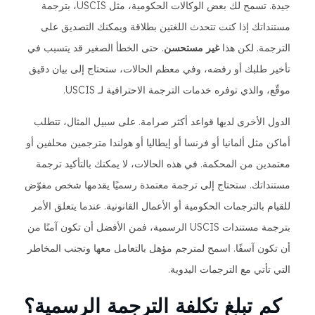
جيدة. تسمح لك بعض الوكالات الحكومية، مثل USCIS، بترجمة
مستنداتك إذا كنت تتحدث اللغتين بطلاقة ويمكنك التصديق على
الترجمة. لكن هذا
غير مستحسن
. حتى الخطأ الصغير قد يتسبب في
تأخير طلبك أو رفضه، وفي معظم الحالات، ستحتاج إلى بيان دقيق
موقّع، والذي توفره خدمات الترجمة الاحترافية لـ USCIS.
الدول الأخرى لديها قواعد أكثر صرامة. على سبيل المثال، تتطلب
أماكن مثل ألمانيا أو فرنسا أو إيطاليا أو هولندا مترجمين محلفين أو
معتمدين من المحكمة. في هذه الحالات، لا يمكنك بالتأكيد ترجمة
مستنداتك. ستحتاج إلى ترجمة معتمدة رسميًا يقدمها شخص مفوّض
للقيام بالترجمات الحكومية أو الأعمال القانونية. عندما يتعلق الأمر
بترجمة مستندات USCIS الرسمية، فمن الأفضل أن تكون آمنًا من
أن تكون آسفًا. اسمح لمترجم مؤهل بالتعامل معها وتجنب المخاطر
التي تأتي مع الترجمات اليدوية.
كم تبلغ تكلفة الترجمة الرسمية؟