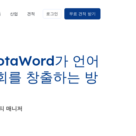
폼
산업
견적
로그인
무료 견적 받기
taWord가 언어
회를 창출하는 방
니티 매니저