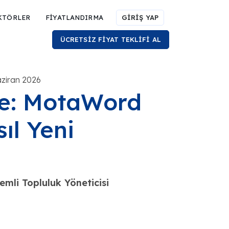
KTÖRLER
FİYATLANDIRMA
GİRİŞ YAP
ÜCRETSİZ FİYAT TEKLİFİ AL
aziran 2026
ye: MotaWord
sıl Yeni
mli Topluluk Yöneticisi