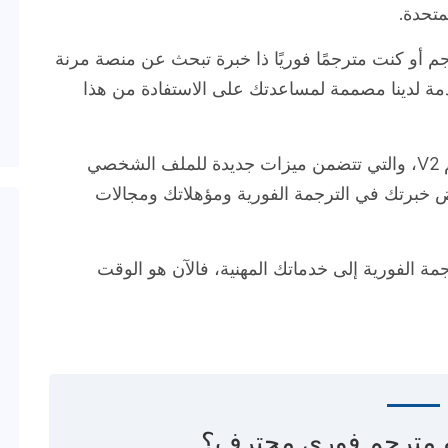
متحدة.
تعمل بالفعل مع MotaWord كمترجم أو كنت مترجمًا فوريًا ذا خبرة تبحث عن منصة مرنة
دمة لدينا مصممة لمساعدتك على الاستفادة من هذا
وكجزء من هذا التوسع، نقدم أيضًا لوحة التحكم V2، والتي تتضمن ميزات جديدة للملف الشخصي
برتك في الترجمة الفورية ومؤهلاتك ومجالات
ة الفورية إلى خدماتك المهنية، فالآن هو الوقت
و مترجم فوري محترف؟