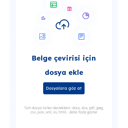
Belge çevirisi için
dosya ekle
Dosyalara göz at
Tüm dosya türleri desteklenir: docx, xlsx, pdf, jpeg,
csv, json, xml, ini, html... daha fazla göster