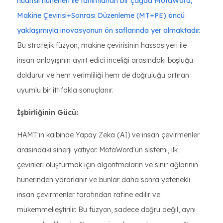
nüanslı hünerleri ile tanımlanan bir çağda MotaWord,
Makine Çevirisi+Sonrası Düzenleme (MT+PE) öncü
yaklaşımıyla inovasyonun ön saflarında yer almaktadır.
Bu stratejik füzyon, makine çevirisinin hassasiyeti ile
insan anlayışının ayırt edici inceliği arasındaki boşluğu
doldurur ve hem verimliliği hem de doğruluğu artıran
uyumlu bir ittifakla sonuçlanır.
İşbirliğinin Gücü:
HAMT'ın kalbinde Yapay Zeka (AI) ve insan çevirmenler
arasındaki sinerji yatıyor. MotaWord'ün sistemi, ilk
çevirileri oluşturmak için algoritmaların ve sinir ağlarının
hünerinden yararlanır ve bunlar daha sonra yetenekli
insan çevirmenler tarafından rafine edilir ve
mükemmelleştirilir. Bu füzyon, sadece doğru değil, aynı