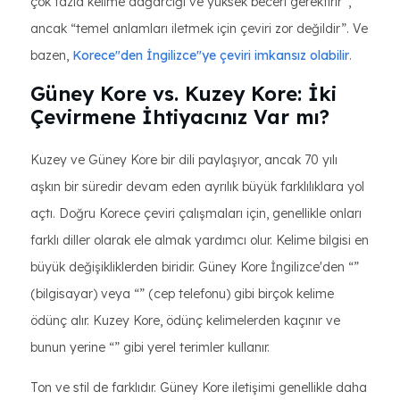
çok fazla kelime dağarcığı ve yüksek beceri gerektirir”,
ancak “temel anlamları iletmek için çeviri zor değildir”. Ve
bazen,
Korece"den İngilizce"ye çeviri imkansız olabilir
.
Güney Kore vs. Kuzey Kore: İki
Çevirmene İhtiyacınız Var mı?
Kuzey ve Güney Kore bir dili paylaşıyor, ancak 70 yılı
aşkın bir süredir devam eden ayrılık büyük farklılıklara yol
açtı. Doğru Korece çeviri çalışmaları için, genellikle onları
farklı diller olarak ele almak yardımcı olur. Kelime bilgisi en
büyük değişikliklerden biridir. Güney Kore İngilizce'den “”
(bilgisayar) veya “” (cep telefonu) gibi birçok kelime
ödünç alır. Kuzey Kore, ödünç kelimelerden kaçınır ve
bunun yerine “” gibi yerel terimler kullanır.
Ton ve stil de farklıdır. Güney Kore iletişimi genellikle daha