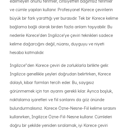
edilmeyen onurlu terimler, cinsiyetten bağımsız terimler
ve cümle yapıları kullanır. Profesyonel Korece çevirilerin
büyük bir fark yarattığı yer burasıdır. Tek bir Korece kelime
bağlama bağlı olarak birden fazla anlam taşıyabilir. Bu
nedenle Korece'den İngilizce'ye çeviri teknikleri sadece
kelime dağarcığını değil, nüansı, duyguyu ve niyeti
hesaba katmalıdır.
İngilizce"den Korece çeviri de zorluklarla birlikte gelir.
İngilizce genellikle şeyleri doğrudan belirtirken, Korece
dolaylı, kibar formları tercih eder. Bu, saygısız
görünmemek için ton ayarını gerekli kılar. Ayrıca boşluk,
noktalama işaretleri ve fiil sonlarını da göz önünde
bulundurmalısınız. Korece Özne-Nesne-Fiil kelime sırasını
kullanırken, İngilizce Özne-Fiil-Nesne kullanır. Cümleleri
doğru bir şekilde yeniden sıralamak, iyi Korece çeviri