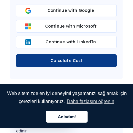
Continue with Google
Continue with Microsoft
Continue with LinkedIn
Calculate Cost
Web sitemizde en iyi deneyimi yaşamanızı sağlamak için
Bu makale MotaWord Active Makine Çevirisi
tarafından çevrilmiştir.
çerezleri kullanıyoruz.
Daha fazlasını öğrenin
Düzeltmenlerimiz size en iyi deneyimi sunmak için
şu anda bu makale üzerinde çalışıyor.
Anladım!
Türkçe
MotaWord Active
hakkında daha fazla bilgi
edinin.