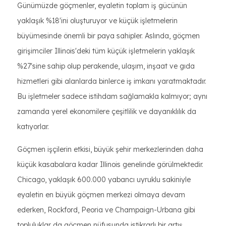
Günümüzde göçmenler, eyaletin toplam iş gücünün
yaklaşık %18'ini oluşturuyor ve küçük işletmelerin
büyümesinde önemli bir paya sahipler. Aslında, göçmen
girişimciler Illinois'deki tüm küçük işletmelerin yaklaşık
%27'sine sahip olup perakende, ulaşım, inşaat ve gıda
hizmetleri gibi alanlarda binlerce iş imkanı yaratmaktadır.
Bu işletmeler sadece istihdam sağlamakla kalmıyor; aynı
zamanda yerel ekonomilere çeşitlilik ve dayanıklılık da
katıyorlar.
Göçmen işçilerin etkisi, büyük şehir merkezlerinden daha
küçük kasabalara kadar Illinois genelinde görülmektedir.
Chicago, yaklaşık 600.000 yabancı uyruklu sakiniyle
eyaletin en büyük göçmen merkezi olmaya devam
ederken, Rockford, Peoria ve Champaign-Urbana gibi
topluluklar da göçmen nüfusunda istikrarlı bir artış