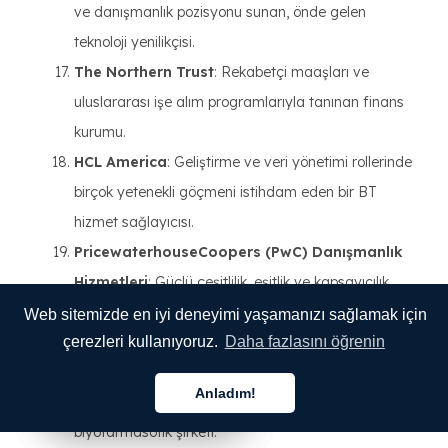
ve danışmanlık pozisyonu sunan, önde gelen
teknoloji yenilikçisi.
The Northern Trust
: Rekabetçi maaşları ve
uluslararası işe alım programlarıyla tanınan finans
kurumu.
HCL America
: Geliştirme ve veri yönetimi rollerinde
birçok yetenekli göçmeni istihdam eden bir BT
hizmet sağlayıcısı.
PricewaterhouseCoopers (PwC) Danışmanlık
Hizmetleri
: Güçlü çeşitlilik, eşitlik ve kapsayıcılık
(DEI) ve küresel kapsayıcılık çabalarıyla
Web sitemizde en iyi deneyimi yaşamanızı sağlamak için
danışmanlık pozisyonları sunmaktadır.
çerezleri kullanıyoruz.
Daha fazlasını öğrenin
AbbVie
: Göçmen profesyoneller için araştırma ve
Anladım!
teknik kariyer yolları sunan küresel bir
Türkçe
Türkçe
Türkçe
biyofarmasötik şirketi.