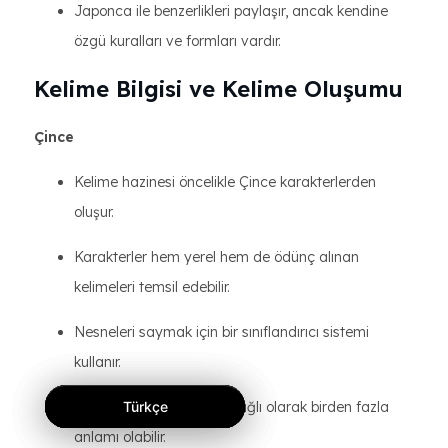
Japonca ile benzerlikleri paylaşır, ancak kendine
özgü kuralları ve formları vardır.
Kelime Bilgisi ve Kelime Oluşumu
Çince
Kelime hazinesi öncelikle Çince karakterlerden
oluşur.
Karakterler hem yerel hem de ödünç alınan
kelimeleri temsil edebilir.
Nesneleri saymak için bir sınıflandırıcı sistemi
kullanır.
Bir karakterin bağlama bağlı olarak birden fazla
Türkçe
Türkçe
Türkçe
anlamı olabilir.