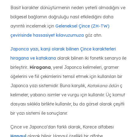
Basit karakter dönüştürmenin neden yeterli olmadığını ve
bölgesel bağlamın doğruluğu nasıl etkilediğini daha
ayrıntılı incelemek için
Geleneksel Çince (ZH-TW)
çevirisinde hassasiyet kılavuzumuza
göz atın.
Japonca yazı, kanji olarak bilinen Çince karakterleri
hiragana ve katakana
olarak bilinen iki fonetik senaryo ile
birleştirir..
Hiragana
, yerel Japonca kelimeleri, gramer
öğelerini ve fiil çekimlerini temsil etmek için kullanılan bir
Japonca yazı sistemidir. Buna karşılık,
Katakana ödün
ç
kelimeler, yabancı isimler ve vurgu için kullanılır. Üç komut
dosyası sıklıkla birlikte kullanılır, bu da görsel olarak çeşitli
bir yazı sistemi ile sonuçlanır.
Çince ve Japonca'dan farklı olarak, Korece alfabesi
Hangul
olarak bilinir. Hangul özellikli bir alfabe