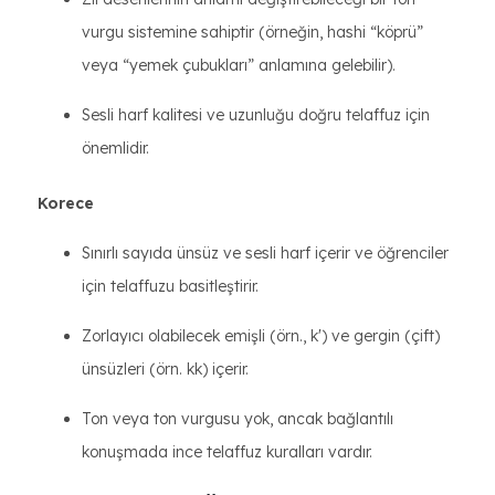
vurgu sistemine sahiptir (örneğin, hashi “köprü”
veya “yemek çubukları” anlamına gelebilir).
Sesli harf kalitesi ve uzunluğu doğru telaffuz için
önemlidir.
Korece
Sınırlı sayıda ünsüz ve sesli harf içerir ve öğrenciler
için telaffuzu basitleştirir.
Zorlayıcı olabilecek emişli (örn., k') ve gergin (çift)
ünsüzleri (örn. kk) içerir.
Ton veya ton vurgusu yok, ancak bağlantılı
konuşmada ince telaffuz kuralları vardır.