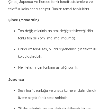
Çince, Japonca ve Korece farklı fonetik sistemlere ve
telaffuz kalıplarına sahiptir. Bunlar temel farklılıkları:
Çince (Mandarin)
Ton değişimlerinin anlamı değiştirebileceği dört
tonlu ton dili (örn., mā, má, mǎ, mà).
Daha az farklı ses, bu da öğrenenler için telaffuzu
kolaylaştırabilir.
Net iletişim için tonların ustalığı şarttır.
Japonca
Sesli harf uzunluğu ve ünsüz kümeler dahil olmak
üzere birçok farklı sese sahiptir.
Zil desenlerinin anlamı değiştirebileceği bir ton