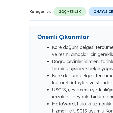
Kategoriler:
GÖÇMENLİK
ONAYLI Ç
Önemli Çıkarımlar
Kore doğum belgesi tercümesi 
ve resmi amaçlar için gereklid
Doğru çeviriler isimleri, tarihl
terminolojisini ve belge yapıs
Kore doğum belgesi tercümesi,
kültürel detayları ve standart
USCIS, çevirmenin yetkinliğin
imzalı bir beyanla birlikte ona
MotaWord, hukuki uzmanlık, g
hizmet ile USCIS uyumlu Kore