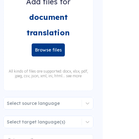
Add files for
document
translation
Browse files
All kinds of files are supported: docx, xlsx, pdf,
jpeg, csv, json, xml, ini, html... see more
Select source language
Select target language(s)