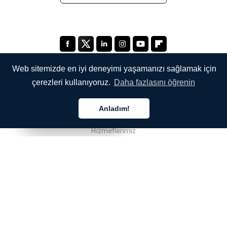
Web sitemizde en iyi deneyimi yaşamanızı sağlamak için
çerezleri kullanıyoruz.
Daha fazlasını öğrenin
ŞİRKETİMİZ
Anladım!
Hakkımızda
Türkçe
Türkçe
Türkçe
Hizmetlerimiz
Blog
SSS
Ekibimiz
Kariyer
Hukuk