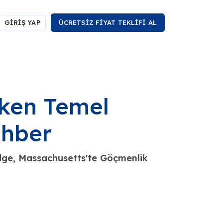
GİRİŞ YAP
ÜCRETSİZ FİYAT TEKLİFİ AL
eken Temel
ehber
ge, Massachusetts'te Göçmenlik