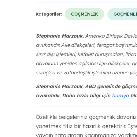
Kategoriler:
GÖÇMENLİK
GÖÇMENLİ
Stephanie Marzouk
, Amerika Birleşik Devlet
avukatıdır. Aile dilekçeleri, feragat başvurula
sınır dışı işlemleri, kefalet duruşmaları, iltic
davaların yeniden açılması için dilekçeler, g
süreçleri ve vatandaşlık işlemleri üzerine y
Stephanie Marzouk, ABD genelinde göçmenl
avukatıdır. Daha fazla bilgi için
buraya
tık
Özellikle belgeleriniz göçmenlik davanız
yönetmek titiz bir hazırlık gerektirir. İşt
yaygın hatalardan kaçınmanıza yardımcı