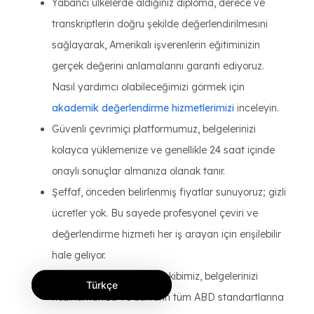
Yabancı ülkelerde aldığınız diploma, derece ve
transkriptlerin doğru şekilde değerlendirilmesini
sağlayarak, Amerikalı işverenlerin eğitiminizin
gerçek değerini anlamalarını garanti ediyoruz.
Nasıl yardımcı olabileceğimizi görmek için
akademik değerlendirme hizmetlerimizi
inceleyin.
Güvenli çevrimiçi platformumuz, belgelerinizi
kolayca yüklemenize ve genellikle 24 saat içinde
onaylı sonuçlar almanıza olanak tanır.
Şeffaf, önceden belirlenmiş fiyatlar sunuyoruz; gizli
ücretler yok. Bu sayede profesyonel çeviri ve
değerlendirme hizmeti her iş arayan için erişilebilir
hale geliyor.
Alanında uzman destek ekibimiz, belgelerinizi
Türkçe
hazırlamanıza ve bunların tüm ABD standartlarına