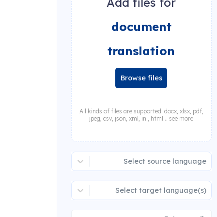
Add files for
document
translation
Browse files
All kinds of files are supported: docx, xlsx, pdf,
jpeg, csv, json, xml, ini, html... see more
Select source language
Select target language(s)