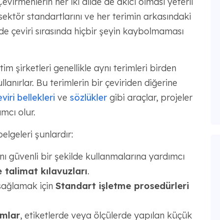
virmenlerin her iki dilde de akıcı olması yeterli
sektör standartlarını ve her terimin arkasındaki
e çeviri sırasında hiçbir şeyin kaybolmaması
im şirketleri genellikle aynı terimleri birden
nırlar. Bu terimlerin bir çeviriden diğerine
viri bellekleri
ve
sözlükler
gibi araçlar, projeler
mcı olur.
elgeleri şunlardır:
nı güvenli bir şekilde kullanmalarına yardımcı
e talimat kılavuzları
.
 sağlamak için
Standart işletme prosedürleri
amlar
, etiketlerde veya ölçülerde yapılan küçük