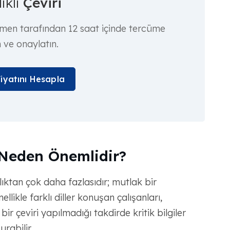
ikli
Çeviri
rmen tarafından 12 saat içinde tercüme
n ve onaylatın.
Fiyatını Hesapla
 Neden Önemlidir?
ylıktan çok daha fazlasıdır; mutlak bir
likle farklı diller konuşan çalışanları,
 bir çeviri yapılmadığı takdirde kritik bilgiler
urabilir.