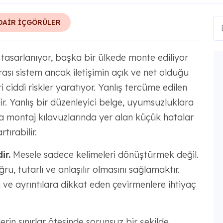
DAİR İÇGÖRÜLER
 tasarlanıyor, başka bir ülkede monte ediliyor
rası sistem ancak iletişimin açık ve net olduğu
 ciddi riskler yaratıyor. Yanlış tercüme edilen
lir. Yanlış bir düzenleyici belge, uyumsuzluklara
ya montaj kılavuzlarında yer alan küçük hatalar
tırabilir.
ir.
Mesele sadece kelimeleri dönüştürmek değil.
ğru, tutarlı ve anlaşılır olmasını sağlamaktır.
i ve ayrıntılara dikkat eden çevirmenlere ihtiyaç
erin sınırlar ötesinde sorunsuz bir şekilde