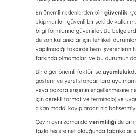
En önemli nedenlerden biri
güvenlik
. Ç
ekipmanları güvenli bir şekilde kullanmak
bilgi formlarına güvenirler. Bu belgeler
de son kullanıcılar için tehlikeli durumla
yapılmadığı takdirde hem işverenlerin he
farkında olmamaları ve bu durumun da ci
Bir diğer önemli faktör ise
uyumluluk
du
gösterir ve yerel standartlara uyulmama
veya pazara erişimin engellenmesine nede
için gerekli format ve terminolojiye uy
çıkan maddi kayıplardan hiç bahsetmiyo
Çeviri aynı zamanda
verimliliği
de artır
fazla tesiste net olduğunda fabrikalar sor