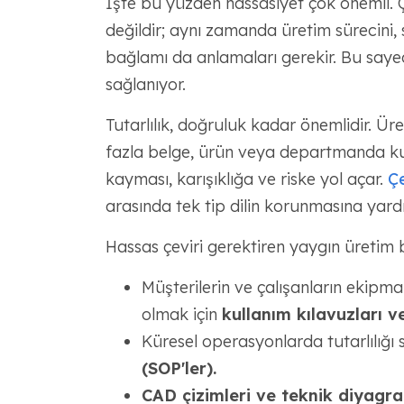
İşte bu yüzden hassasiyet çok önemli. Çe
değildir; aynı zamanda üretim sürecini, 
bağlamı da anlamaları gerekir. Bu sayed
sağlanıyor.
Tutarlılık, doğruluk kadar önemlidir. Üret
fazla belge, ürün veya departmanda kulla
kayması, karışıklığa ve riske yol açar.
Çe
arasında tek tip dilin korunmasına yardı
Hassas çeviri gerektiren yaygın üretim b
Müşterilerin ve çalışanların ekipma
olmak için
kullanım kılavuzları v
Küresel operasyonlarda tutarlılığı
(SOP'ler).
CAD çizimleri ve teknik diyagr