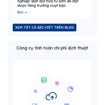
nghiệp: Bản địa hóa từ sớm để đạt
được tăng trưởng vượt bậc
Đọc ➞
XEM TẤT CẢ BÀI VIẾT TRÊN BLOG
Công cụ tính toán chi phí dịch thuật