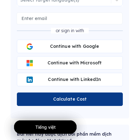
or sign in with
Continue with Google
Continue with Microsoft
Continue with LinkedIn
Calculate Cost
Tiếng việt
Tiếng việt
Tiếng việt
Bài viết này được dịch bởi phần mềm dịch