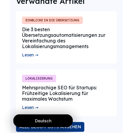
Verwandte Artikel
EINBLICKE IN DIE ÜBERSETZUNG
Die 3 besten
Übersetzungsautomatisierungen zur
Vereinfachung des
Lokalisierungsmanagements
Lesen ➞
LOKALISIERUNG
Mehrsprachige SEO für Startups:
Frühzeitige Lokalisierung für
maximales Wachstum
Lesen ➞
Deutsch
Deutsch
Deutsch
ALLE BLOG-POSTS ANSEHEN