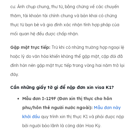
cư. Ảnh chụp chung, thư từ, bằng chứng về các chuyến
thăm, tài khoản tài chính chung và bản khai có chứng
thực từ bạn bè và gia đình xác nhận tính hợp pháp của
mối quan hệ đều được chấp nhận.
Gặp mặt trực tiếp:
Trừ khi có những trường hợp ngoại lệ
hoặc lý do văn hóa khiến không thể gặp mặt, cặp đôi đã
đính hôn nên gặp mặt trực tiếp trong vòng hai năm trở lại
đây.
Cần những giấy tờ gì để nộp đơn xin visa K1?
Mẫu đơn I-129F (Đơn xin thị thực cho hôn
phu/hôn thê người nước ngoài):
Mẫu đơn này
khởi đầu
quy trình xin thị thực K1 và phải được nộp
bởi người bảo lãnh là công dân Hoa Kỳ.