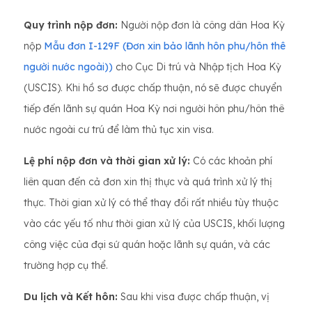
Quy trình nộp đơn:
Người nộp đơn là công dân Hoa Kỳ
nộp
Mẫu đơn I-129F (Đơn xin bảo lãnh hôn phu/hôn thê
người nước ngoài))
cho Cục Di trú và Nhập tịch Hoa Kỳ
(USCIS). Khi hồ sơ được chấp thuận, nó sẽ được chuyển
tiếp đến lãnh sự quán Hoa Kỳ nơi người hôn phu/hôn thê
nước ngoài cư trú để làm thủ tục xin visa.
Lệ phí nộp đơn và thời gian xử lý:
Có các khoản phí
liên quan đến cả đơn xin thị thực và quá trình xử lý thị
thực. Thời gian xử lý có thể thay đổi rất nhiều tùy thuộc
vào các yếu tố như thời gian xử lý của USCIS, khối lượng
công việc của đại sứ quán hoặc lãnh sự quán, và các
trường hợp cụ thể.
Du lịch và Kết hôn:
Sau khi visa được chấp thuận, vị