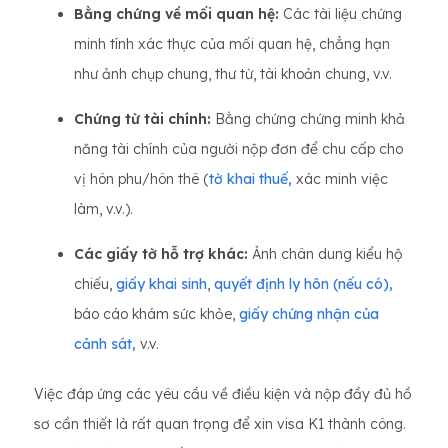
Bằng chứng về mối quan hệ:
Các tài liệu chứng
minh tính xác thực của mối quan hệ, chẳng hạn
như ảnh chụp chung, thư từ, tài khoản chung, v.v.
Chứng từ tài chính:
Bằng chứng chứng minh khả
năng tài chính của người nộp đơn để chu cấp cho
vị hôn phu/hôn thê (
tờ khai thuế,
xác minh việc
làm, v.v.).
Các giấy tờ hỗ trợ khác:
Ảnh chân dung kiểu hộ
chiếu,
giấy khai sinh
,
quyết định ly hôn (nếu có),
báo cáo khám sức khỏe,
giấy chứng nhận của
cảnh sát,
v.v.
Việc đáp ứng các yêu cầu về điều kiện và nộp đầy đủ hồ
sơ cần thiết là rất quan trọng để xin visa K1 thành công.