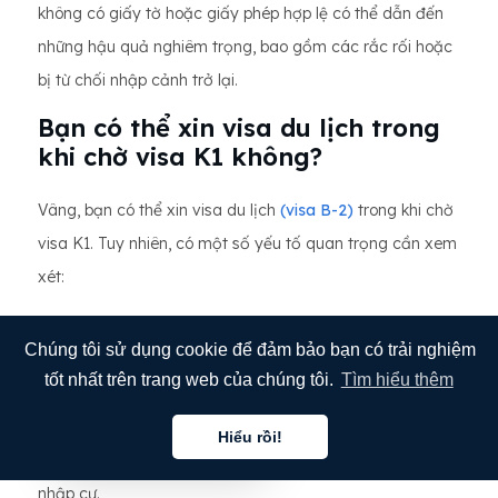
không có giấy tờ hoặc giấy phép hợp lệ có thể dẫn đến
những hậu quả nghiêm trọng, bao gồm các rắc rối hoặc
bị từ chối nhập cảnh trở lại.
Bạn có thể xin visa du lịch trong
khi chờ visa K1 không?
Vâng, bạn có thể xin visa du lịch
(visa B-2)
trong khi chờ
visa K1. Tuy nhiên, có một số yếu tố quan trọng cần xem
xét:
Mục đích kép:
Khi xin visa du lịch, người xin visa phải
Chúng tôi sử dụng cookie để đảm bảo bạn có trải nghiệm
chứng minh mục đích không nhập cư, nghĩa là họ dự định
tốt nhất trên trang web của chúng tôi.
Tìm hiểu thêm
đến thăm tạm thời và không có ý định nhập cư. Việc
đồng thời có đơn xin visa K1 đang chờ xử lý có thể gây
Hiểu rồi!
Tiếng việt
lo ngại về ý định kép, vì visa K1 thể hiện ý định kết hôn và
nhập cư.