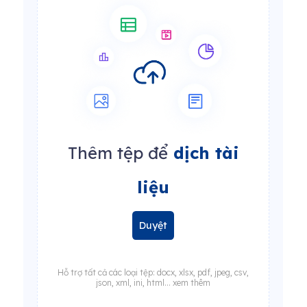
Thêm tệp để
dịch tài
liệu
Duyệt
Hỗ trợ tất cả các loại tệp: docx, xlsx, pdf, jpeg, csv,
json, xml, ini, html... xem thêm