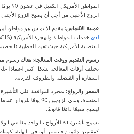
المواطن ا
الزوج الأجنبي من أجل أن يصبح الزوج الأجنبي مقيمً
عملية الالتماس:
مقدم الالتماس هو مواطن أم
لدى
القنصلية الأمريكية حيث تقيم الخطيبة (الخطيبة)
رسوم التقديم ووقت المعالجة:
هناك رسوم مرتب
السفارة أو القنصلية والظروف الفردية.
السفر والزواج:
بمجرد الموافقة على التأشيرة،
المتحدة، ولدى الزوجين 90 
ليصبح مقيمًا دائمًا قانونيًا.
تسمح تأشيرة K1 للأزواج بالتواجد معً
كمقيمين دائمين قانونيين أو، في النهاية، كموا