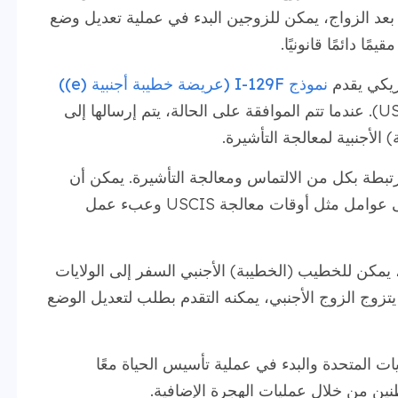
لأمريكي الكفيل في غضون 90 يومًا. بعد الزواج، يمكن للزوجين البدء في عملية تعديل وضع
ا دائمًا قانونيًا.
ريكي يقدم
نموذج I-129F (عريضة خطيبة أجنبية (e))
خدمات المواطنة والهجرة الأمريكية (USCIS). عندما تتم الموافقة على الحالة، يتم إرسالها إلى
 الأجنبية لمعالجة التأشيرة.
طة بكل من الالتماس ومعالجة التأشيرة. يمكن أن
تختلف أوقات المعالجة بشكل كبير اعتمادًا على عوامل مثل أوقات معالجة USCIS وعبء عمل
 يمكن للخطيب (الخطيبة) الأجنبي السفر إلى الولايات
يومًا للزواج. عندما يتزوج الزوج الأجنبي، يمكنه التقدم بطلب لتعديل الوضع
ا في الولايات المتحدة والبدء في عملية تأسيس الحياة معًا
طنين من خلال عمليات الهجرة الإضافية.