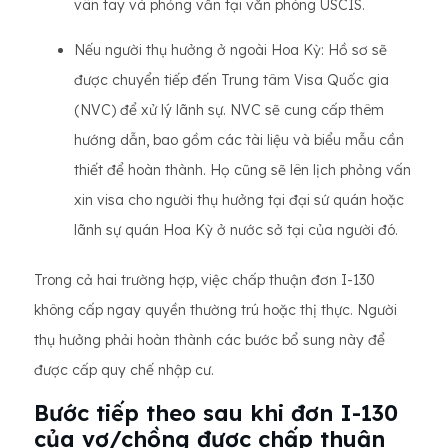
vân tay và phỏng vấn tại văn phòng USCIS.
Nếu người thụ hưởng ở ngoài Hoa Kỳ: Hồ sơ sẽ
được chuyển tiếp đến Trung tâm Visa Quốc gia
(NVC) để xử lý lãnh sự. NVC sẽ cung cấp thêm
hướng dẫn, bao gồm các tài liệu và biểu mẫu cần
thiết để hoàn thành. Họ cũng sẽ lên lịch phỏng vấn
xin visa cho người thụ hưởng tại đại sứ quán hoặc
lãnh sự quán Hoa Kỳ ở nước sở tại của người đó.
Trong cả hai trường hợp, việc chấp thuận đơn I-130
không cấp ngay quyền thường trú hoặc thị thực. Người
thụ hưởng phải hoàn thành các bước bổ sung này để
được cấp quy chế nhập cư.
Bước tiếp theo sau khi đơn I-130
của vợ/chồng được chấp thuận