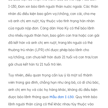
I-130, Đơn xin bảo lãnh người thân nước ngoài. Các thân
nhân đủ điều kiện bao gồm vợ/chồng, con cái, cha mẹ
và anh chị em ruột, tùy thuộc vào tình trạng hôn nhân
của người nộp đơn. Công dân Hoa Kỳ có thể bảo lãnh
cho nhiều người thân hơn, bao gồm con trai hoặc con gái
đã kết hôn và anh chị em ruột, trong khi người có thẻ
thường trú nhân (LPR) chỉ được phép bảo lãnh cho
vợ/chồng, con chưa kết hôn dưới 21 tuổi và con trai/con
gái chưa kết hôn từ 21 tuổi trở lên.
Tuy nhiên, điều quan trọng cần lưu ý là một số thành
viên trong gia đình, chẳng hạn như ông bà, cô dì chú bác,
anh chị em họ và các họ hàng khác, không đủ điều kiện
được bảo lãnh thông qua
Mẫu đơn I-130
. Quy trình bảo
lãnh người thân cũng có thể khác nhau tùy thuộc vào