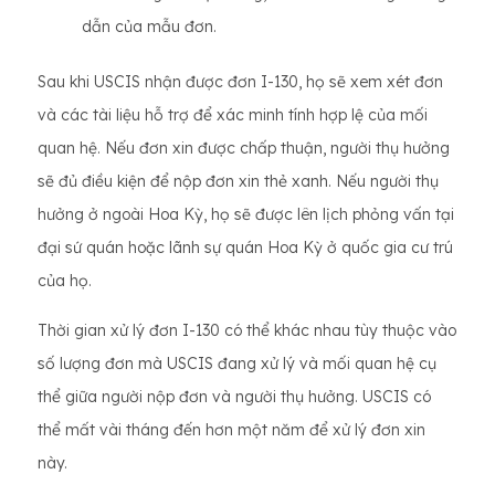
dẫn của mẫu đơn.
Sau khi USCIS nhận được đơn I-130, họ sẽ xem xét đơn
và các tài liệu hỗ trợ để xác minh tính hợp lệ của mối
quan hệ. Nếu đơn xin được chấp thuận, người thụ hưởng
sẽ đủ điều kiện để nộp đơn xin thẻ xanh. Nếu người thụ
hưởng ở ngoài Hoa Kỳ, họ sẽ được lên lịch phỏng vấn tại
đại sứ quán hoặc lãnh sự quán Hoa Kỳ ở quốc gia cư trú
của họ.
Thời gian xử lý đơn I-130 có thể khác nhau tùy thuộc vào
số lượng đơn mà USCIS đang xử lý và mối quan hệ cụ
thể giữa người nộp đơn và người thụ hưởng. USCIS có
thể mất vài tháng đến hơn một năm để xử lý đơn xin
này.