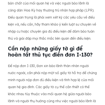
bản chất của mối quan hệ và việc người bảo lãnh là
công dân Hoa Kỳ hay thường trú nhân hợp pháp (LPR).
Điều quan trọng là phải xem xét kỹ các yêu cầu về điều
kiện và, nếu cần, hãy tham khảo ý kiến ​​luật sư chuyên về
nhập cư hoặc chuyên gia đủ điều kiện để đảm bảo tuân
thủ và giải đáp mọi thắc mắc liên quan đến điều kiện.
Cần nộp những giấy tờ gì để
hoàn tất thủ tục điền đơn I-130?
Để nộp đơn I-130, Đơn xin bảo lãnh thân nhân người
nước ngoài, cần phải nộp một số giấy tờ hỗ trợ để chứng
minh người nộp đơn đủ điều kiện và tính hợp lệ của mối
quan hệ gia đình. Các giấy tờ cụ thể cần thiết có thể
khác nhau tùy thuộc vào mối quan hệ giữa người bảo
lãnh và người thụ hưởng cũng như việc người bảo lãnh là