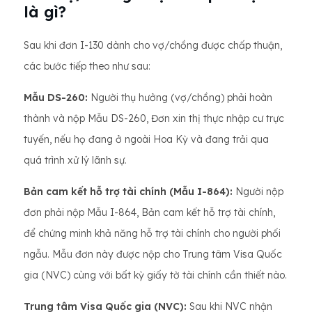
là gì?
Sau khi đơn I-130 dành cho vợ/chồng được chấp thuận,
các bước tiếp theo như sau:
Mẫu DS-260:
Người thụ hưởng (vợ/chồng) phải hoàn
thành và nộp Mẫu DS-260, Đơn xin thị thực nhập cư trực
tuyến, nếu họ đang ở ngoài Hoa Kỳ và đang trải qua
quá trình xử lý lãnh sự.
Bản cam kết hỗ trợ tài chính (Mẫu I-864):
Người nộp
đơn phải nộp Mẫu I-864, Bản cam kết hỗ trợ tài chính,
để chứng minh khả năng hỗ trợ tài chính cho người phối
ngẫu. Mẫu đơn này được nộp cho Trung tâm Visa Quốc
gia (NVC) cùng với bất kỳ giấy tờ tài chính cần thiết nào.
Trung tâm Visa Quốc gia (NVC):
Sau khi NVC nhận