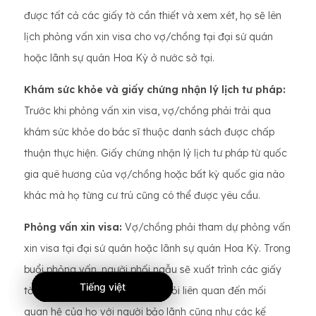
được tất cả các giấy tờ cần thiết và xem xét, họ sẽ lên
lịch phỏng vấn xin visa cho vợ/chồng tại đại sứ quán
hoặc lãnh sự quán Hoa Kỳ ở nước sở tại.
Khám sức khỏe và giấy chứng nhận lý lịch tư pháp:
Trước khi phỏng vấn xin visa, vợ/chồng phải trải qua
khám sức khỏe do bác sĩ thuộc danh sách được chấp
thuận thực hiện. Giấy chứng nhận lý lịch tư pháp từ quốc
gia quê hương của vợ/chồng hoặc bất kỳ quốc gia nào
khác mà họ từng cư trú cũng có thể được yêu cầu.
Phỏng vấn xin visa:
Vợ/chồng phải tham dự phỏng vấn
xin visa tại đại sứ quán hoặc lãnh sự quán Hoa Kỳ. Trong
buổi phỏng vấn, người phối ngẫu sẽ xuất trình các giấy
Tiếng việt
Tiếng việt
Tiếng việt
tờ cần thiết và trả lời các câu hỏi liên quan đến mối
quan hệ của họ với người bảo lãnh cũng như các kế