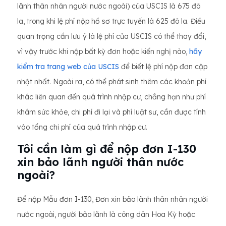
lãnh thân nhân người nước ngoài) của USCIS là 675 đô
la, trong khi lệ phí nộp hồ sơ trực tuyến là 625 đô la. Điều
quan trọng cần lưu ý là lệ phí của USCIS có thể thay đổi,
vì vậy trước khi nộp bất kỳ đơn hoặc kiến ​​nghị nào,
hãy
kiểm tra trang web của USCIS
để biết lệ phí nộp đơn cập
nhật nhất. Ngoài ra, có thể phát sinh thêm các khoản phí
khác liên quan đến quá trình nhập cư, chẳng hạn như phí
khám sức khỏe, chi phí đi lại và phí luật sư, cần được tính
vào tổng chi phí của quá trình nhập cư.
Tôi cần làm gì để nộp đơn I-130
xin bảo lãnh người thân nước
ngoài?
Để nộp Mẫu đơn I-130, Đơn xin bảo lãnh thân nhân người
nước ngoài, người bảo lãnh là công dân Hoa Kỳ hoặc