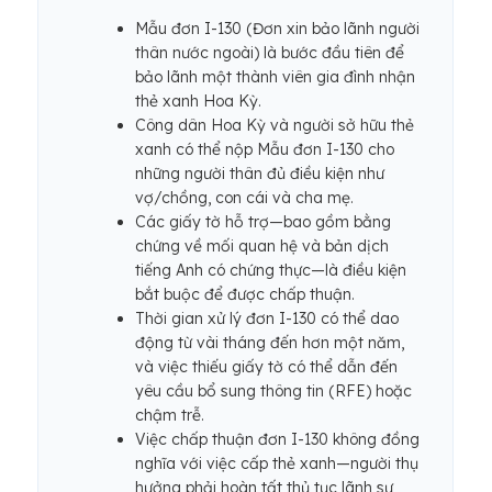
Mẫu đơn I-130 (Đơn xin bảo lãnh người
thân nước ngoài) là bước đầu tiên để
bảo lãnh một thành viên gia đình nhận
thẻ xanh Hoa Kỳ.
Công dân Hoa Kỳ và người sở hữu thẻ
xanh có thể nộp Mẫu đơn I-130 cho
những người thân đủ điều kiện như
vợ/chồng, con cái và cha mẹ.
Các giấy tờ hỗ trợ—bao gồm bằng
chứng về mối quan hệ và bản dịch
tiếng Anh có chứng thực—là điều kiện
bắt buộc để được chấp thuận.
Thời gian xử lý đơn I-130 có thể dao
động từ vài tháng đến hơn một năm,
và việc thiếu giấy tờ có thể dẫn đến
yêu cầu bổ sung thông tin (RFE) hoặc
chậm trễ.
Việc chấp thuận đơn I-130 không đồng
nghĩa với việc cấp thẻ xanh—người thụ
hưởng phải hoàn tất thủ tục lãnh sự