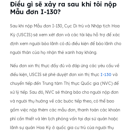
Điều gì sẽ xảy ra sau khi tôi nộp
Mẫu đơn I-130?
Sau khi nộp Mẫu đơn I-130, Cục Di trú và Nhập tịch Hoa
Kỳ (USCIS) sẽ xem xét đơn và các tài liệu hỗ trợ để xác
định xem người bảo lãnh có đủ điều kiện để bảo lãnh cho
người thân của họ nhận thẻ xanh hay không.
Nếu đơn xin thị thực đầy đủ và đáp ứng các yêu cầu về
điều kiện, USCIS sẽ phê duyệt đơn xin thị thực
I-130
và
chuyển tiếp đến Trung tâm Thị thực Quốc gia (NVC) để
xử lý tiếp. Sau đó, NVC sẽ thông báo cho người nộp đơn
và người thụ hưởng về các bước tiếp theo, có thể bao
gồm việc nộp thêm các mẫu đơn, thanh toán các khoản
phí cần thiết và lên lịch phỏng vấn tại đại sứ quán hoặc
lãnh sự quán Hoa Kỳ ở quốc gia cư trú của người thụ