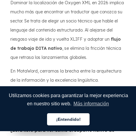
Dominar la localización de Oxygen XML en 2026 implica
mucho más que encontrar un traductor que conozca su
sector. Se trata de elegir un socio técnico que hable el
lenguaje del contenido estructurado. Al alejarse del
riesgoso viaje de ida y vuelta XLIFF y adoptar un
flujo
de trabajo DITA nativo
, se elimina la fricción técnica
que retrasa los lanzamientos globales.
En MotaWord, cerramos la brecha entre la arquitectura
de la información y la excelencia lingüística.
Garantizamos que su modularidad, referencias y
Utilizamos cookies para garantizar la mejor experiencia
esquemas especializados estén protegidos, lo que
en nuestro sitio web.
Más información
permite que su documentación técnica escale tan rápido
como su innovación.
¡Entendido!
Español
Español
Español
¿Está listo para ver cómo el soporte nativo de