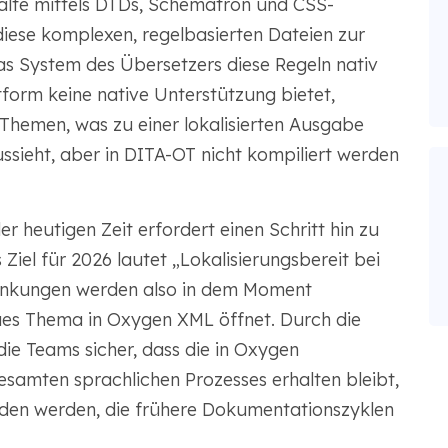
nhalte mittels DTDs, Schematron und CSS-
iese komplexen, regelbasierten Dateien zur
s System des Übersetzers diese Regeln nativ
tform keine native Unterstützung bietet,
A-Themen, was zu einer lokalisierten Ausgabe
aussieht, aber in DITA-OT nicht kompiliert werden
r heutigen Zeit erfordert einen Schritt hin zu
s Ziel für 2026 lautet „Lokalisierungsbereit bei
ränkungen werden also in dem Moment
eues Thema in Oxygen XML öffnet. Durch die
die Teams sicher, dass die in Oxygen
samten sprachlichen Prozesses erhalten bleibt,
eden werden, die frühere Dokumentationszyklen