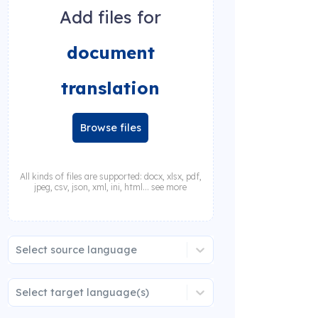
Add files for
document
translation
Browse files
All kinds of files are supported: docx, xlsx, pdf,
jpeg, csv, json, xml, ini, html... see more
Select source language
Select target language(s)