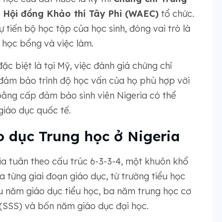
o
Hội đồng Khảo thí Tây Phi (WAEC)
tổ chức.
 tiến bộ học tập của học sinh, đóng vai trò là
 học bổng và việc làm.
ặc biệt là tại Mỹ, việc đánh giá chứng chỉ
đảm bảo trình độ học vấn của họ phù hợp với
bằng cấp đảm bảo sinh viên Nigeria có thể
giáo dục quốc tế.
 dục Trung học ở Nigeria
ia tuân theo cấu trúc 6-3-3-4, một khuôn khổ
 từng giai đoạn giáo dục, từ trường tiểu học
u năm giáo dục tiểu học, ba năm trung học cơ
(SSS) và bốn năm giáo dục đại học.