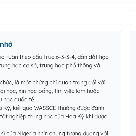
 nhớ
ia tuân theo cấu trúc 6-3-3-4, dẫn dắt học
trung học cơ sở, trung học phổ thông và
hức, là một chứng chỉ quan trọng đối với
ại học, xin học bổng, tìm việc làm hoặc
u học quốc tế.
Hoa Kỳ, kết quả WASSCE thường được đánh
 tốt nghiệp trung học của Hoa Kỳ khi được
n sĩ của Nigeria nhìn chung tương đương với