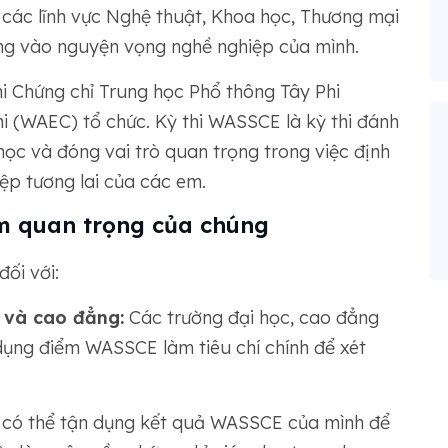
 các lĩnh vực Nghệ thuật, Khoa học, Thương mại
ung vào nguyện vọng nghề nghiệp của mình.
hi Chứng chỉ Trung học Phổ thông Tây Phi
i (WAEC) tổ chức. Kỳ thi WASSCE là kỳ thi đánh
học và đóng vai trò quan trọng trong việc định
p tương lai của các em.
m quan trọng của chúng
ối với:
c và cao đẳng:
Các trường đại học, cao đẳng
dụng điểm WASSCE làm tiêu chí chính để xét
i có thể tận dụng kết quả WASSCE của mình để