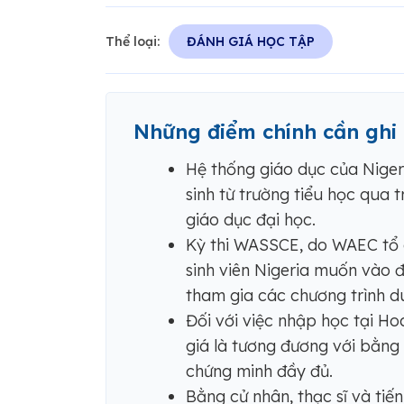
Thể loại:
ĐÁNH GIÁ HỌC TẬP
Những điểm chính cần ghi
Hệ thống giáo dục của Niger
sinh từ trường tiểu học qua 
giáo dục đại học.
Kỳ thi WASSCE, do WAEC tổ c
sinh viên Nigeria muốn vào đ
tham gia các chương trình d
Đối với việc nhập học tại 
giá là tương đương với bằng
chứng minh đầy đủ.
Bằng cử nhân, thạc sĩ và tiế