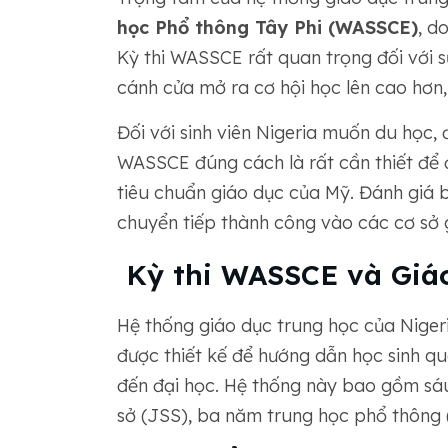
học Phổ thông Tây Phi (WASSCE)
, d
Kỳ thi WASSCE rất quan trọng đối với sự
cánh cửa mở ra cơ hội học lên cao hơn,
Đối với sinh viên Nigeria muốn du học, đ
WASSCE đúng cách là rất cần thiết để 
tiêu chuẩn giáo dục của Mỹ. Đánh giá 
chuyển tiếp thành công vào các cơ sở 
Kỳ thi WASSCE và Giáo
Hệ thống giáo dục trung học của Niger
được thiết kế để hướng dẫn học sinh qua
đến đại học. Hệ thống này bao gồm sá
sở (JSS), ba năm trung học phổ thông 