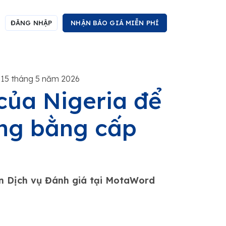
ĐĂNG NHẬP
NHẬN BÁO GIÁ MIỄN PHÍ
 15 tháng 5 năm 2026
của Nigeria để
ống bằng cấp
ận Dịch vụ Đánh giá tại MotaWord