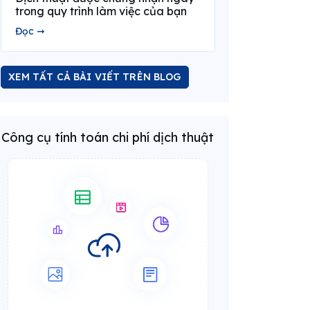
trong quy trình làm việc của bạn
Đọc ➞
XEM TẤT CẢ BÀI VIẾT TRÊN BLOG
Công cụ tính toán chi phí dịch thuật