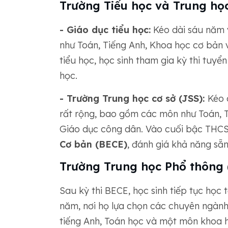
Trường Tiểu học và Trung học
- Giáo dục tiểu học:
Kéo dài sáu năm v
như Toán, Tiếng Anh, Khoa học cơ bản 
tiểu học, học sinh tham gia kỳ thi tuyể
học.
- Trường Trung học cơ sở (JSS):
Kéo 
rất rộng, bao gồm các môn như Toán, 
Giáo dục công dân. Vào cuối bậc THCS,
Cơ bản (BECE)
, đánh giá khả năng sẵ
Trường Trung học Phổ thông 
Sau kỳ thi BECE, học sinh tiếp tục học
năm, nơi họ lựa chọn các chuyên ngành 
tiếng Anh, Toán học và một môn khoa h