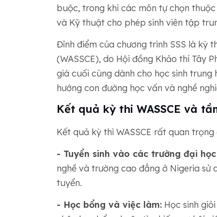
buộc, trong khi các môn tự chọn thuộc
và Kỹ thuật cho phép sinh viên tập tr
Đỉnh điểm của chương trình SSS là kỳ t
(WASSCE), do Hội đồng Khảo thí Tây Ph
giá cuối cùng dành cho học sinh trung 
hướng con đường học vấn và nghề nghiệ
Kết quả kỳ thi WASSCE và tầ
Kết quả kỳ thi WASSCE rất quan trọng đ
- Tuyển sinh vào các trường đại họ
nghề và trường cao đẳng ở Nigeria sử 
tuyển.
- Học bổng và việc làm:
Học sinh giỏ