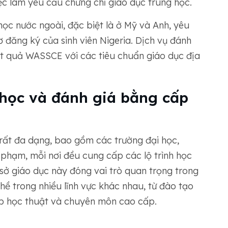
ệc làm yêu cầu chứng chỉ giáo dục trung học.
ọc nước ngoài, đặc biệt là ở Mỹ và Anh, yêu
 đăng ký của sinh viên Nigeria. Dịch vụ đánh
ết quả WASSCE với các tiêu chuẩn giáo dục địa
 học và đánh giá bằng cấp
 rất đa dạng, bao gồm các trường đại học,
 phạm, mỗi nơi đều cung cấp các lộ trình học
sở giáo dục này đóng vai trò quan trọng trong
hề trong nhiều lĩnh vực khác nhau, từ đào tạo
p học thuật và chuyên môn cao cấp.