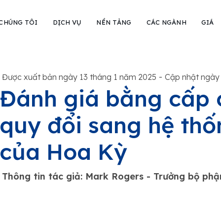
 CHÚNG TÔI
DỊCH VỤ
NỀN TẢNG
CÁC NGÀNH
GIÁ
-
Được xuất bản ngày 13 tháng 1 năm 2025
Cập nhật ngày
Đánh giá bằng cấp 
quy đổi sang hệ th
của Hoa Kỳ
Thông tin tác giả: Mark Rogers - Trưởng bộ ph