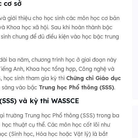
 cơ sở
à giới thiệu cho học sinh các môn học cơ bản
và Khoa học xã hội. Sau khi hoàn thành bậc
n sinh chung để đủ điều kiện vào học bậc trung
dài ba năm, chương trình học ở giai đoạn này
Tiếng Anh, Khoa học tổng hợp, Công nghệ và
 học sinh tham gia kỳ thi
Chứng chỉ Giáo dục
n sàng vào bậc
Trung học Phổ thông (SSS)
.
(SSS) và kỳ thi WASSCE
 tại trường Trung học Phổ thông (SSS) trong ba
học thuật cụ thể. Các môn học cốt lõi như
ọc (Sinh học, Hóa học hoặc Vật lý) là bắt