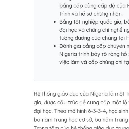
bằng cấp cùng cấp độ của H
trình và hồ sơ chứng nhận.
Bằng tốt nghiệp quốc gia, b
đại học và chứng chỉ nghề ng
tương đương của chúng tại H
Đánh giá bằng cấp chuyên mô
Nigeria trình bày rõ ràng hồ
việc làm và cấp chứng chỉ tạ
Hệ thống giáo dục của Nigeria là một t
gia, được cấu trúc để cung cấp một lộ t
đại học. Theo mô hình 6-3-3-4, học sinh
ba năm trung học cơ sở, ba năm trung
Trọng tâm của hệ thống giáo dục trung