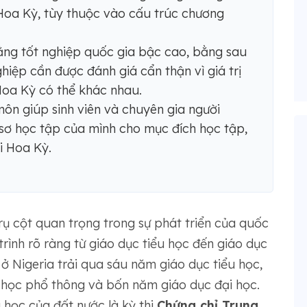
oa Kỳ, tùy thuộc vào cấu trúc chương
ằng tốt nghiệp quốc gia bậc cao, bằng sau
hiệp cần được đánh giá cẩn thận vì giá trị
oa Kỳ có thể khác nhau.
n giúp sinh viên và chuyên gia người
 sơ học tập của mình cho mục đích học tập,
i Hoa Kỳ.
rụ cột quan trọng trong sự phát triển của quốc
rình rõ ràng từ giáo dục tiểu học đến giáo dục
 ở Nigeria trải qua sáu năm giáo dục tiểu học,
 học phổ thông và bốn năm giáo dục đại học.
 học của đất nước là kỳ thi
Chứng chỉ Trung