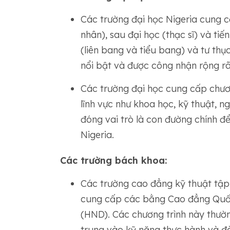
Các trường đại học Nigeria cung c
nhân), sau đại học (thạc sĩ) và tiến
(liên bang và tiểu bang) và tư thụ
nổi bật và được công nhận rộng rã
Các trường đại học cung cấp chươn
lĩnh vực như khoa học, kỹ thuật, n
đóng vai trò là con đường chính để
Nigeria.
Các trường bách khoa:
Các trường cao đẳng kỹ thuật tập
cung cấp các bằng Cao đẳng Quố
(HND). Các chương trình này thườn
trung vào kỹ năng thực hành và đ