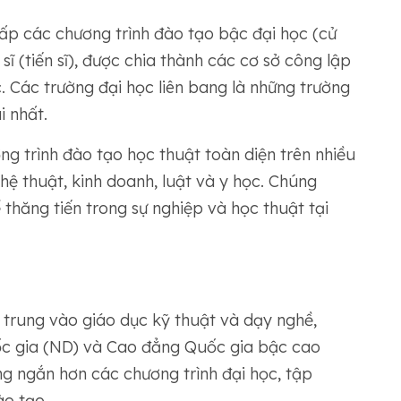
ấp các chương trình đào tạo bậc đại học (cử
 sĩ (tiến sĩ), được chia thành các cơ sở công lập
c. Các trường đại học liên bang là những trường
i nhất.
g trình đào tạo học thuật toàn diện trên nhiều
ghệ thuật, kinh doanh, luật và y học. Chúng
 thăng tiến trong sự nghiệp và học thuật tại
 trung vào giáo dục kỹ thuật và dạy nghề,
c gia (ND) và Cao đẳng Quốc gia bậc cao
g ngắn hơn các chương trình đại học, tập
ào tạo.