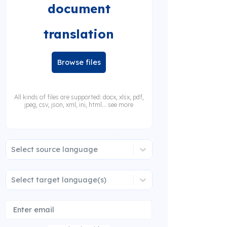
document
translation
Browse files
All kinds of files are supported: docx, xlsx, pdf,
jpeg, csv, json, xml, ini, html... see more
Select source language
Select target language(s)