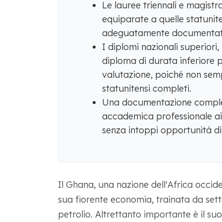
Le lauree triennali e magist
equiparate a quelle statuniten
adeguatamente documentate
I diplomi nazionali superiori,
diploma di durata inferiore 
valutazione, poiché non semp
statunitensi completi.
Una documentazione complet
accademica professionale aiu
senza intoppi opportunità di s
Il Ghana, una nazione dell'Africa occiden
sua fiorente economia, trainata da setto
petrolio. Altrettanto importante è il su