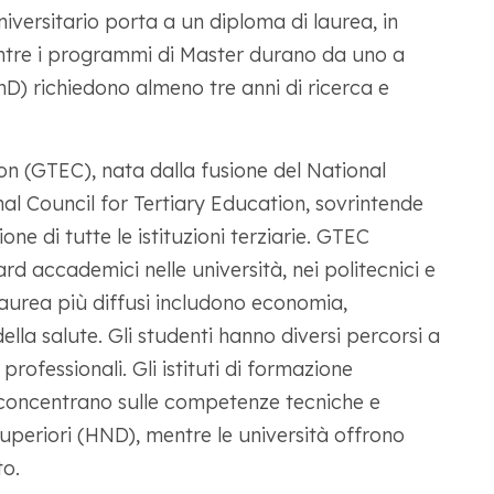
niversitario porta a un diploma di laurea, in
ntre i programmi di Master durano da uno a
D) richiedono almeno tre anni di ricerca e
n (GTEC), nata dalla fusione del National
al Council for Tertiary Education, sovrintende
ne di tutte le istituzioni terziarie. GTEC
d accademici nelle università, nei politecnici e
i laurea più diffusi includono economia,
della salute. Gli studenti hanno diversi percorsi a
rofessionali. Gli istituti di formazione
si concentrano sulle competenze tecniche e
superiori (HND), mentre le università offrono
to.