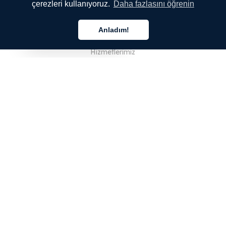
çerezleri kullanıyoruz.
Daha fazlasını öğrenin
ŞİRKETİMİZ
Anladım!
Hakkımızda
Türkçe
Hizmetlerimiz
Blog
SSS
Ekibimiz
Kariyer
Hukuk
Bize Ulaşın
MÜŞTERİLER İÇİN
Giriş Yap