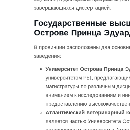
завершающихся диссертацией.
Государственные высш
Острове Принца Эдуар
В провинции расположены два основн
заведения:
Университет Острова Принца Эд
университетом PEI, предлагающим
магистратуры по различным дисц
вниманием к исследованиям и ин
предоставлению высококачествен
Атлантический ветеринарный к
является частью Университета О
ветеринарным колледжем в Атлант