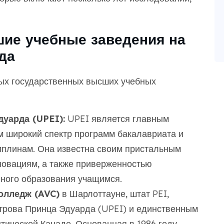
ие учебные заведения на
да
ых государственных высших учебных
уарда (UPEI):
UPEI является главным
 широкий спектр программ бакалавриата и
иплинам. Она известна своим пристальным
новациям, а также приверженностью
ного образования учащимся.
олледж (AVC)
в Шарлоттауне, штат PEI,
строва Принца Эдуарда (UPEI) и единственным
ической Канаде. Основанная в 1986 году,