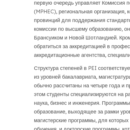
первую очередь управляет Комиссия 
(MPHEC), региональная организация, к
провинций для поддержания стандартов
комиссии по высшему образованию, он
Брансуиком и Новой Шотландией. Кром
обратиться за аккредитацией в профе
аккредитационные агентства, специал
Структура степеней в PEI соответству
из уровней бакалавриата, магистрату
обычно рассчитаны на четыре года и п
этом студенты специализируются на ра
наука, бизнес и инженерия. Программ
образование, выходящее за рамки уров
магистерские программы, для которых 
обучения, и докторские программы, ко