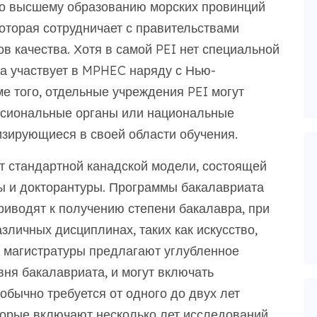
по высшему образованию морских провинций
оторая сотрудничает с правительствами
 качества. Хотя в самой PEI нет специальной
а участвует в MPHEC наряду с Нью-
е того, отдельные учреждения PEI могут
ссиональные органы или национальные
изирующиеся в своей области обучения.
ет стандартной канадской модели, состоящей
ры и докторантуры. Программы бакалавриата
риводят к получению степени бакалавра, при
зличных дисциплинах, таких как искусство,
ы магистратуры предлагают углубленное
ня бакалавриата, и могут включать
обычно требуется от одного до двух лет
торые включают несколько лет исследований,