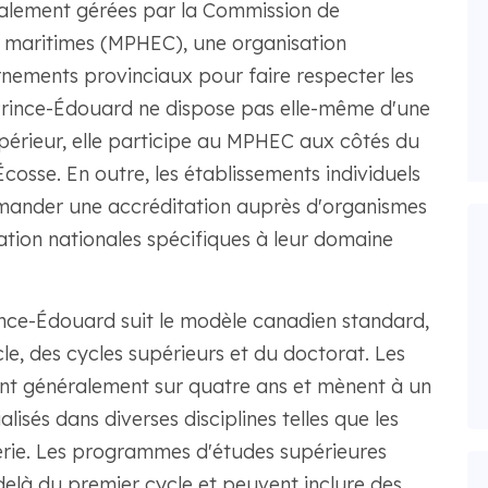
palement gérées par la Commission de
s maritimes (MPHEC), une organisation
rnements provinciaux pour faire respecter les
-Prince-Édouard ne dispose pas elle-même d'une
périeur, elle participe au MPHEC aux côtés du
osse. En outre, les établissements individuels
mander une accréditation auprès d'organismes
ation nationales spécifiques à leur domaine
rince-Édouard suit le modèle canadien standard,
e, des cycles supérieurs et du doctorat. Les
nt généralement sur quatre ans et mènent à un
isés dans diverses disciplines telles que les
énierie. Les programmes d'études supérieures
elà du premier cycle et peuvent inclure des