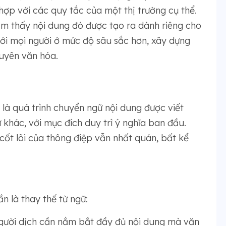
ợp với các quy tắc của một thị trường cụ thể.
ảm thấy nội dung đó được tạo ra dành riêng cho
với mọi người ở mức độ sâu sắc hơn, xây dựng
xuyên văn hóa.
 là quá trình chuyển ngữ nội dung được viết
hác, với mục đích duy trì ý nghĩa ban đầu.
ốt lõi của thông điệp vẫn nhất quán, bất kể
n là thay thế từ ngữ:
người dịch cần nắm bắt đầy đủ nội dung mà văn