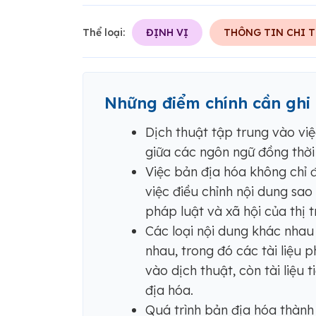
Thể loại:
ĐỊNH VỊ
THÔNG TIN CHI T
Những điểm chính cần ghi
Dịch thuật tập trung vào vi
giữa các ngôn ngữ đồng thời
Việc bản địa hóa không chỉ 
việc điều chỉnh nội dung sa
pháp luật và xã hội của thị 
Các loại nội dung khác nhau
nhau, trong đó các tài liệu 
vào dịch thuật, còn tài liệ
địa hóa.
Quá trình bản địa hóa thành