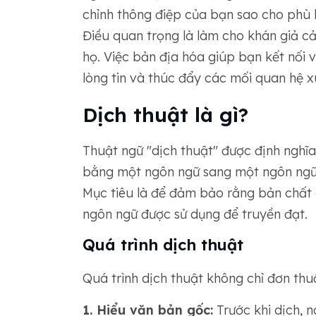
chỉnh thông điệp của bạn sao cho phù h
Điều quan trọng là làm cho khán giả c
họ. Việc bản địa hóa giúp bạn kết nối 
lòng tin và thúc đẩy các mối quan hệ 
Dịch thuật là gì?
Thuật ngữ "dịch thuật" được định nghĩa
bằng một ngôn ngữ sang một ngôn ngữ k
Mục tiêu là để đảm bảo rằng bản chất c
ngôn ngữ được sử dụng để truyền đạt.
Quá trình dịch thuật
Quá trình dịch thuật không chỉ đơn thuầ
1. Hiểu văn bản gốc:
Trước khi dịch, 