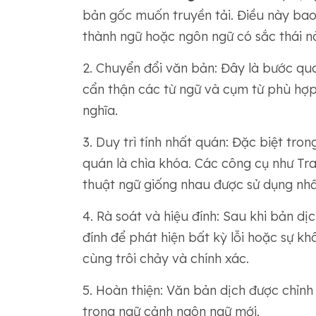
bản gốc muốn truyền tải. Điều này bao
thành ngữ hoặc ngôn ngữ có sắc thái n
2. Chuyển đổi văn bản: Đây là bước qu
cẩn thận các từ ngữ và cụm từ phù hợp
nghĩa.
3. Duy trì tính nhất quán: Đặc biệt tro
quán là chìa khóa. Các công cụ như T
thuật ngữ giống nhau được sử dụng nhất
4. Rà soát và hiệu đính: Sau khi bản dị
đính để phát hiện bất kỳ lỗi hoặc sự 
cùng trôi chảy và chính xác.
5. Hoàn thiện: Văn bản dịch được chỉnh 
trong ngữ cảnh ngôn ngữ mới.