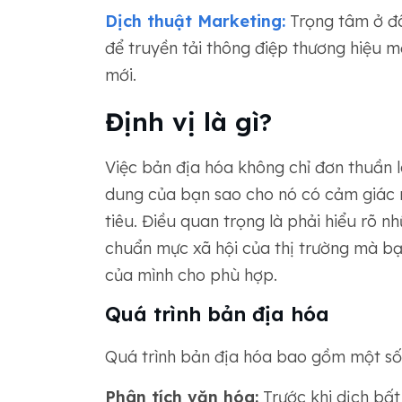
Dịch thuật Marketing:
Trọng tâm ở đâ
để truyền tải thông điệp thương hiệu 
mới.
Định vị là gì?
Việc bản địa hóa không chỉ đơn thuần là
dung của bạn sao cho nó có cảm giác 
tiêu. Điều quan trọng là phải hiểu rõ n
chuẩn mực xã hội của thị trường mà bạ
của mình cho phù hợp.
Quá trình bản địa hóa
Quá trình bản địa hóa bao gồm một số
Phân tích văn hóa:
Trước khi dịch bất