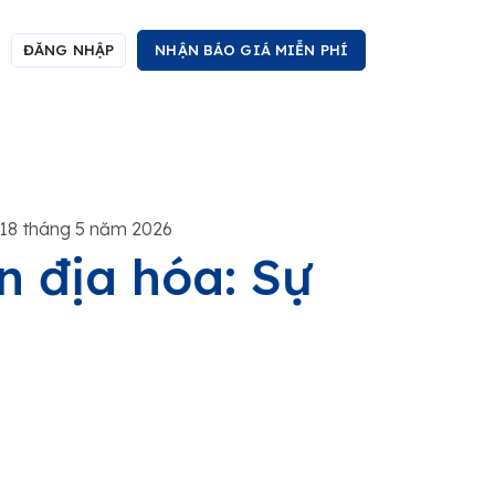
ĐĂNG NHẬP
NHẬN BÁO GIÁ MIỄN PHÍ
18 tháng 5 năm 2026
n địa hóa: Sự