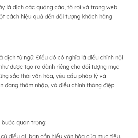
y là dịch các quảng cáo, tờ rơi và trang web
một cách hiệu quả đến đối tượng khách hàng
 dịch từ ngữ. Điều đó có nghĩa là điều chỉnh nội
như được tạo ra dành riêng cho đối tượng mục
hững sắc thái văn hóa, yêu cầu pháp lý và
n đang thâm nhập, và điều chỉnh thông điệp
 bước quan trọng:
 cứ điều gì, bạn cần hiểu văn hóa của mục tiêu.