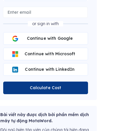
or sign in with
Continue with Google
Continue with Microsoft
Continue with LinkedIn
Calculate Cost
Bài viết này được dịch bởi phần mềm dịch
máy tự động MotaWord.
Đội ngũ biên tập viên của chúng tôi hiện đang