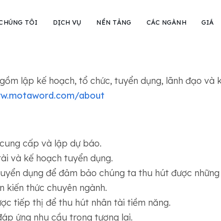
 CHÚNG TÔI
DỊCH VỤ
NỀN TẢNG
CÁC NGÀNH
GIÁ
gồm lập kế hoạch, tổ chức, tuyển dụng, lãnh đạo và 
ww.motaword.com/about
 cung cấp và lập dự báo.
tài và kế hoạch tuyển dụng.
tuyển dụng để đảm bảo chúng ta thu hút được những 
 kiến ​​thức chuyên ngành.
ợc tiếp thị để thu hút nhân tài tiềm năng.
áp ứng nhu cầu trong tương lai.