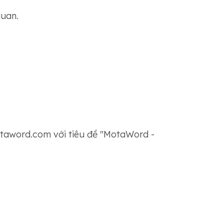
quan.
taword.com với tiêu đề "MotaWord -