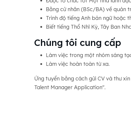
Được tổ chức tốt Một nhà lãnh đạo
Bằng cử nhân (BSc/BA) về quản trị 
Trình độ tiếng Anh bản ngữ hoặc t
Biết tiếng Thổ Nhĩ Kỳ, Tây Ban Nha,
Chúng tôi cung cấp
Làm việc trong một nhóm sáng tạo
Làm việc hoàn toàn từ xa.
Ứng tuyển bằng cách gửi CV và thư xi
Talent Manager Application".