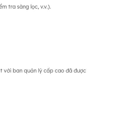
 tra sàng lọc, v.v.).
ốt với ban quản lý cấp cao đã được