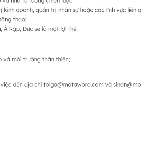
 và nhà tư tưởng chiến lược.
kinh doanh, quản trị nhân sự hoặc các lĩnh vực liên 
hông thạo;
 Ả Rập, Đức sẽ là một lợi thế.
 và môi trường thân thiện;
n việc đến địa chỉ tolga@motaword.com và sinan@mo