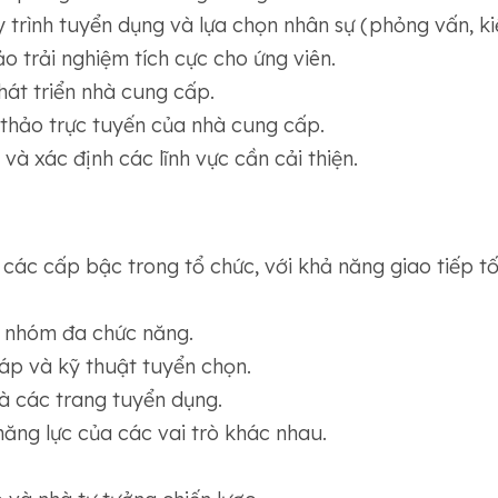
trình tuyển dụng và lựa chọn nhân sự (phỏng vấn, kiểm
 trải nghiệm tích cực cho ứng viên.
hát triển nhà cung cấp.
thảo trực tuyến của nhà cung cấp.
và xác định các lĩnh vực cần cải thiện.
ả các cấp bậc trong tổ chức, với khả năng giao tiếp t
c nhóm đa chức năng.
áp và kỹ thuật tuyển chọn.
à các trang tuyển dụng.
năng lực của các vai trò khác nhau.