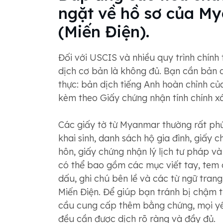
ngặt về hồ sơ của M
(Miến Điện).
Đối với USCIS và nhiều quy trình chính
dịch cơ bản là không đủ. Bạn cần bản 
thực: bản dịch tiếng Anh hoàn chỉnh của 
kèm theo Giấy chứng nhận tính chính xá
Các giấy tờ từ Myanmar thường rất phứ
khai sinh, danh sách hộ gia đình, giấy 
hôn, giấy chứng nhận lý lịch tư pháp và
có thể bao gồm các mục viết tay, tem 
dấu, ghi chú bên lề và các từ ngữ tran
Miến Điện. Để giúp bạn tránh bị chậm 
cầu cung cấp thêm bằng chứng, mọi yếu
đều cần được dịch rõ ràng và đầy đủ.