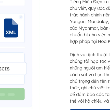
Tiếng Miến Điện là 
chữ viết, quy ước đ
trúc hành chính riê
Yangon, Mandalay,
của Myanmar, bản d
chuẩn bị cho việc n
hợp pháp tại Hoa K
Dịch vụ dịch thuật
chúng tôi hợp tác 
những người am hiểu
cảnh sát và học th
chú trọng đến tên r
thức, ghi chú viết 
để đảm bảo các tài
thể với hộ chiếu và 