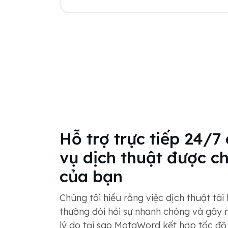
Hỗ trợ trực tiếp 24/7
vụ dịch thuật được c
của bạn
Chúng tôi hiểu rằng việc dịch thuật tài 
thường đòi hỏi sự nhanh chóng và gây n
lý do tại sao MotaWord kết hợp tốc độ