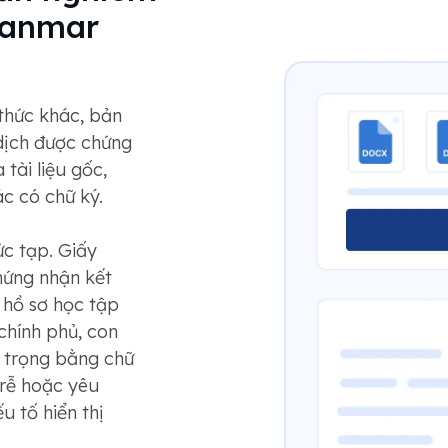
yanmar
 thức khác, bản
dịch được chứng
tài liệu gốc,
c có chữ ký.
c tạp. Giấy
chứng nhận kết
 hồ sơ học tập
chính phủ, con
g trọng bằng chữ
trễ hoặc yêu
 tố hiển thị