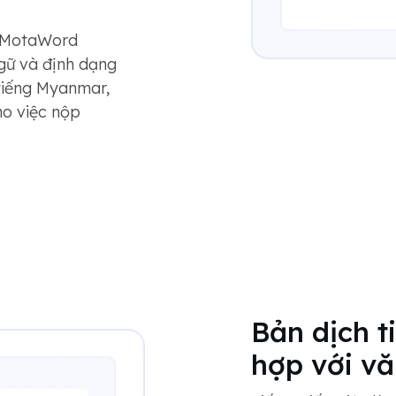
a MotaWord
ngữ và định dạng
 tiếng Myanmar,
o việc nộp
Bản dịch t
hợp với v