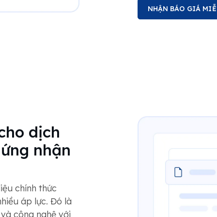
NHẬN BÁO GIÁ MIỄ
 cho dịch
hứng nhận
liệu chính thức
hiều áp lực. Đó là
 và công nghệ với