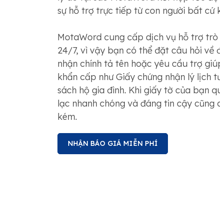
sự hỗ trợ trực tiếp từ con người bất cứ 
MotaWord cung cấp dịch vụ hỗ trợ trò 
24/7, vì vậy bạn có thể đặt câu hỏi về 
nhận chính tả tên hoặc yêu cầu trợ giúp
khẩn cấp như Giấy chứng nhận lý lịch 
sách hộ gia đình. Khi giấy tờ của bạn qu
lạc nhanh chóng và đáng tin cậy cũng
kém.
NHẬN BÁO GIÁ MIỄN PHÍ