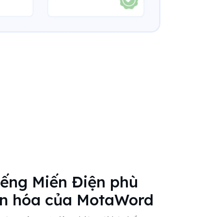
iếng Miến Điện phù
ăn hóa của MotaWord