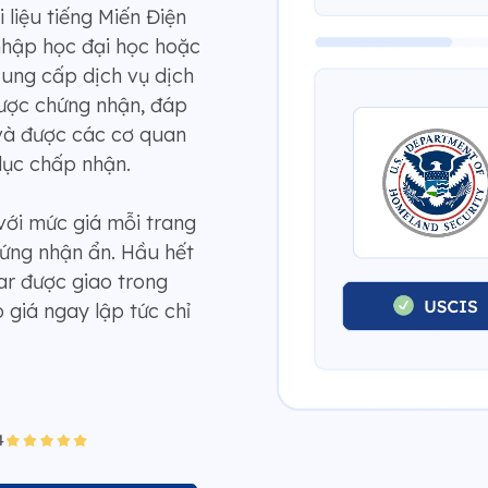
 liệu tiếng Miến Điện
 nhập học đại học hoặc
ung cấp dịch vụ dịch
được chứng nhận, đáp
 và được các cơ quan
dục chấp nhận.
với mức giá mỗi trang
hứng nhận ẩn. Hầu hết
ar được giao trong
 giá ngay lập tức chỉ