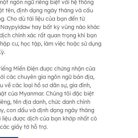
một ngôn ngữ riêng biệt với hệ thống
ặt tên, định dạng ngày tháng và cấu
ng. Cho dù tài liệu của bạn đến từ
 Naypyidaw hay bất kỳ vùng nào khác
ịch chính xác rất quan trọng khi bạn
hập cư, học tập, làm việc hoặc sử dụng
ỳ.
 tiếng Miến Điện được chứng nhận của
với các chuyên gia ngôn ngữ bản địa,
 về các loại hồ sơ dân sự, gia đình,
uật của Myanmar. Chúng tôi đặc biệt
iêng, tên địa danh, chức danh chính
tay, con dấu và định dạng ngày tháng
 liệu được dịch của bạn khớp nhất có
các giấy tờ hỗ trợ.