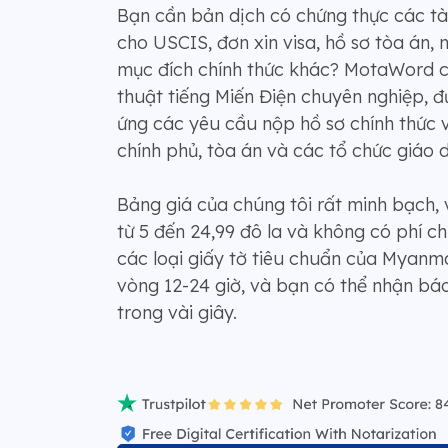
Bạn cần bản dịch có chứng thực các tài
cho USCIS, đơn xin visa, hồ sơ tòa án,
mục đích chính thức khác? MotaWord c
thuật tiếng Miến Điện chuyên nghiệp, 
ứng các yêu cầu nộp hồ sơ chính thức
chính phủ, tòa án và các tổ chức giáo 
Bảng giá của chúng tôi rất minh bạch, 
từ 5 đến 24,99 đô la và không có phí c
các loại giấy tờ tiêu chuẩn của Myanm
vòng 12-24 giờ, và bạn có thể nhận báo
trong vài giây.