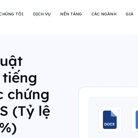
 CHÚNG TÔI
DỊCH VỤ
NỀN TẢNG
CÁC NGÀNH
GIÁ
huật
 tiếng
c chứng
 (Tỷ lệ
0%)