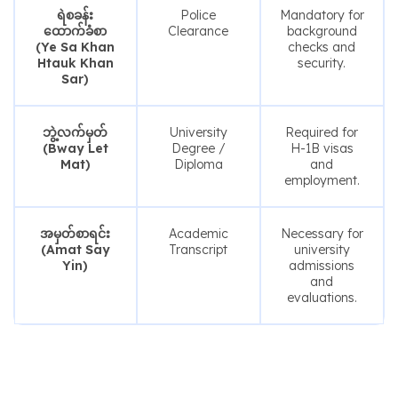
ရဲစခန်း
Police
Mandatory for
ထောက်ခံစာ
Clearance
background
(Ye Sa Khan
checks and
Htauk Khan
security.
Sar)
ဘွဲ့လက်မှတ်
University
Required for
(Bway Let
Degree /
H-1B visas
Mat)
Diploma
and
employment.
အမှတ်စာရင်း
Academic
Necessary for
(Amat Say
Transcript
university
Yin)
admissions
and
evaluations.