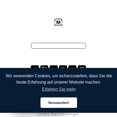
Wir verwenden Cookies, um sicherzustellen, dass Sie die
beste Erfahrung auf unserer Website machen.
Erfahren Sie mehr
UNTERNEHMEN
Verstanden!
Über uns
Deutsch
Deutsch
Deutsch
Unsere Dienstleistungen