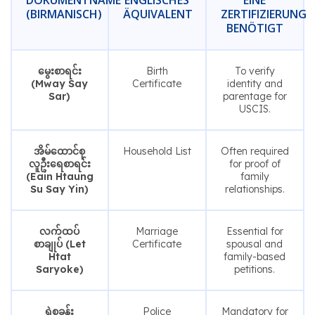
DOKUMENTNAME
ENGLISCHES
EINE
(BIRMANISCH)
ÄQUIVALENT
ZERTIFIZIERUNG
BENÖTIGT
မွေးစာရင်း
Birth
To verify
(Mway Say
Certificate
identity and
Sar)
parentage for
USCIS.
အိမ်ထောင်စု
Household List
Often required
လူဦးရေစာရင်း
for proof of
(Eain Htaung
family
Su Say Yin)
relationships.
လက်ထပ်
Marriage
Essential for
စာချုပ် (Let
Certificate
spousal and
Htat
family-based
Saryoke)
petitions.
ရဲစခန်း
Police
Mandatory for