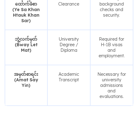
ထောက်ခံစာ
Clearance
background
(Ye Sa Khan
checks and
Htauk Khan
security.
Sar)
ဘွဲ့လက်မှတ်
University
Required for
(Bway Let
Degree /
H-1B visas
Mat)
Diploma
and
employment.
အမှတ်စာရင်း
Academic
Necessary for
(Amat Say
Transcript
university
Yin)
admissions
and
evaluations.