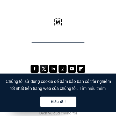
Chúng tôi sử dụng cookie để đảm bảo bạn có trải nghiệm
tốt nhất trên trang web của chúng tôi.
Tìm hiểu thêm
CÔNG TY
Hiểu rồi!
Giới thiệu về chúng tôi
Tiếng việt
Tiếng việt
Tiếng việt
Dịch vụ của chúng tôi