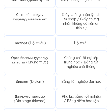
Соттолбогондугу
Giấy chứng nhận lý lịch
тууралуу маалымкат
tư pháp / Giấy chứng
nhận không có tiền án
tiền sự
Паспорт (Hộ chiếu)
Hộ chiếu
Орто билими тууралуу
Chứng chỉ tốt nghiệp
аттестат (Chứng thực)
trung học / Bằng tốt
nghiệp phổ thông
Диплом (Diplom)
Bằng tốt nghiệp đại học
Дипломго тиркеме
Phụ lục bằng tốt nghiệp
(Diplomgo tirkeme)
/ Bảng điểm học tập