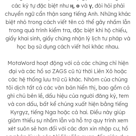
các ký tự đặc biệt như
ң
,
ө
và
ү
, đòi hỏi phải
chuyển ngữ cẩn thận sang tiếng Anh. Những khác
biệt nhỏ trong cách viết tên có thể gây nhầm lẫn
trong quá trình kiểm tra, đặc biệt khi hộ chiếu,
giấy khai sinh, giấy chứng nhận lý lịch tư pháp và
học bạ sử dụng cách viết hơi khác nhau.
MotaWord hoạt động với cả các chứng chỉ hiện
đại và các hồ sơ ZAGS cũ từ thời Liên Xô hoặc
các hệ thống lưu trữ cũ khác. Nhóm của chúng
tôi dịch tất cả các văn bản hiển thị, bao gồm cả
ghi chú bên lề, dấu hiệu của người đăng ký, tem
và con dấu, bất kể chúng xuất hiện bằng tiếng
Kyrgyz, tiếng Nga hoặc cả hai. Điều này giúp
giảm thiểu sự nhầm lẫn và hỗ trợ quy trình xem
xét suôn sẻ hơn đối với các đơn xin nhập cư, hồ