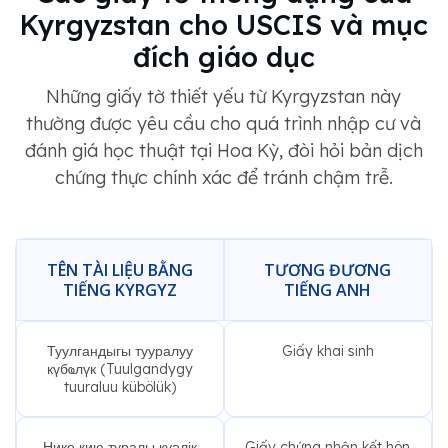
Kyrgyzstan cho USCIS và mục
đích giáo dục
Những giấy tờ thiết yếu từ Kyrgyzstan này
thường được yêu cầu cho quá trình nhập cư và
đánh giá học thuật tại Hoa Kỳ, đòi hỏi bản dịch
chứng thực chính xác để tránh chậm trễ.
TÊN TÀI LIỆU BẰNG
TƯƠNG ĐƯƠNG
TIẾNG KYRGYZ
TIẾNG ANH
Туулгандыгы тууралуу
Giấy khai sinh
күбҩлүк (Tuulgandygy
tuuraluu kübölük)
Нике қию туралы куәлік
Giấy chứng nhận kết hôn