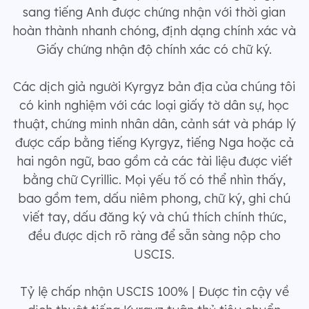
sang tiếng Anh được chứng nhận với thời gian
hoàn thành nhanh chóng, định dạng chính xác và
Giấy chứng nhận độ chính xác có chữ ký.
Các dịch giả người Kyrgyz bản địa của chúng tôi
có kinh nghiệm với các loại giấy tờ dân sự, học
thuật, chứng minh nhân dân, cảnh sát và pháp lý
được cấp bằng tiếng Kyrgyz, tiếng Nga hoặc cả
hai ngôn ngữ, bao gồm cả các tài liệu được viết
bằng chữ Cyrillic. Mọi yếu tố có thể nhìn thấy,
bao gồm tem, dấu niêm phong, chữ ký, ghi chú
viết tay, dấu đăng ký và chú thích chính thức,
đều được dịch rõ ràng để sẵn sàng nộp cho
USCIS.
Tỷ lệ chấp nhận USCIS 100% | Được tin cậy về