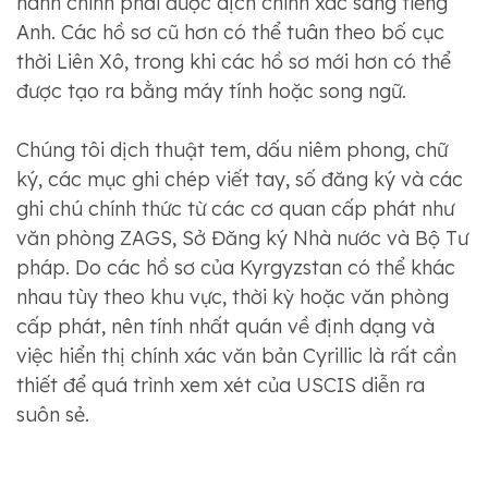
hành chính phải được dịch chính xác sang tiếng
Anh. Các hồ sơ cũ hơn có thể tuân theo bố cục
thời Liên Xô, trong khi các hồ sơ mới hơn có thể
được tạo ra bằng máy tính hoặc song ngữ.
Chúng tôi dịch thuật tem, dấu niêm phong, chữ
ký, các mục ghi chép viết tay, số đăng ký và các
ghi chú chính thức từ các cơ quan cấp phát như
văn phòng ZAGS, Sở Đăng ký Nhà nước và Bộ Tư
pháp. Do các hồ sơ của Kyrgyzstan có thể khác
nhau tùy theo khu vực, thời kỳ hoặc văn phòng
cấp phát, nên tính nhất quán về định dạng và
việc hiển thị chính xác văn bản Cyrillic là rất cần
thiết để quá trình xem xét của USCIS diễn ra
suôn sẻ.