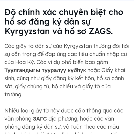
Độ chính xác chuyên biệt cho
hồ sơ đăng ký dân sự
Kyrgyzstan và hồ sơ ZAGS.
Các giấy tờ dân sự của Kyrgyzstan thường đòi hỏi
sự cẩn trọng để đáp ứng các tiêu chuẩn nhập cư
của Hoa Kỳ. Các ví dụ phổ biến bao gồm
Туулгандыгы тууралуу күбͩлүк
hoặc Giấy khai
sinh, cũng như giấy đăng ký kết hôn, hồ sơ cảnh
sát, giấy chứng tử, hộ chiếu và giấy tờ của
trường.
Nhiều loại giấy tờ này được cấp thông qua các
văn phòng
ЗАГС
địa phương, hoặc các văn
phòng đăng ký dân sự, và tuân theo các mẫu