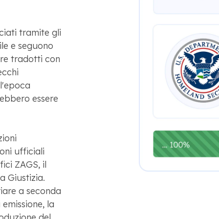
iati tramite gli
vile e seguono
re tradotti con
ecchi
ll'epoca
trebbero essere
zioni
ni ufficiali
fici ZAGS, il
la Giustizia.
riare a seconda
i emissione, la
roduzione del