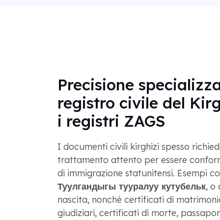
Precisione specializza
registro civile del Kir
i registri ZAGS
I documenti civili kirghizi spesso richie
trattamento attento per essere conform
di immigrazione statunitensi. Esempi c
Туулгандыгы тууралуу кутубельк
, o
nascita, nonché certificati di matrimonio
giudiziari, certificati di morte, passapo