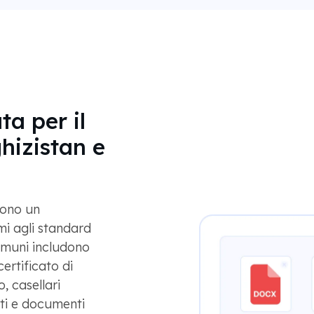
ta per il
ghizistan e
dono un
i agli standard
omuni includono
 certificato di
, casellari
rti e documenti