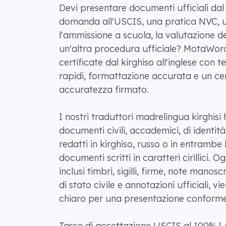
Devi presentare documenti ufficiali dal
domanda all'USCIS, una pratica NVC, una
l'ammissione a scuola, la valutazione de
un'altra procedura ufficiale? MotaWord
certificate dal kirghiso all'inglese con
rapidi, formattazione accurata e un cer
accuratezza firmato.
I nostri traduttori madrelingua kirghis
documenti civili, accademici, di identità,
redatti in kirghiso, russo o in entrambe l
documenti scritti in caratteri cirillici. O
inclusi timbri, sigilli, firme, note manoscr
di stato civile e annotazioni ufficiali, 
chiaro per una presentazione conforme
Tasso di accettazione USCIS al 100% | A