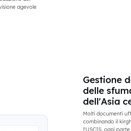
evisione agevole
Gestione de
delle sfum
dell'Asia c
Molti documenti uffi
combinando il kirghi
l'USCIS, ogni parte