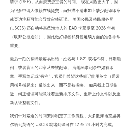
请求 (RFE)，从而浪费您宝贵的时间。 现在风险更大了，因
为很多申请人依赖在线提交，而扫描不清晰加上缺少翻译印章
或页边注释可能会导致审核延误。 美国公民及移民服务局
(USCIS) 还自动将某些海地人的 EAD 卡延期至 2026 年初
（联邦公报通知），因此做好续签和身份延续方面的准备非常
重要。
最后一刻的翻译最容易出错：姓名与 I-821 表格不符，日期颠
倒，或者背面的印章从未被翻译。 海地民事记录中如有印
章、手写​​笔记或“旁注”，官员们希望这些标记能用英文（通常
用括号括起来）反映出来，而不是被省略。 如果截止日期临
近，纠正错误可能意味着重新排序文件、重新上传文件以及重
新认证整套文件。
我们针对紧迫的时间安排制定了工作流程，大多数海地克里奥
尔语到英语的 USCIS 就绪翻译可在 12 至 24 小时内完成。