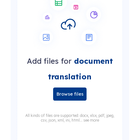
Add files for
document
translation
Browse files
All kinds of files are supported: docx, xlsx, pdf, jpeg,
csv, json, xml, ini, html... see more