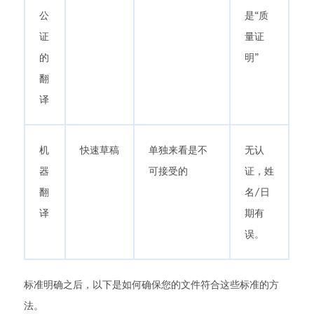
公
是“质
证
量证
的
明”
翻
译
机
快速草稿
单独来看是不
无认
器
可接受的
证，姓
翻
名/日
译
期有
误。
标准明确之后，以下是如何确保您的文件符合这些标准的方
法。