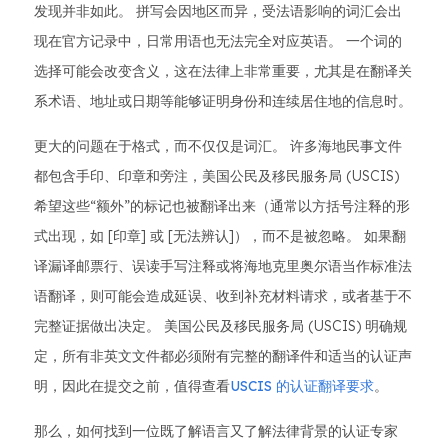
发现并非如此。 拼写会因地区而异，受法语影响的词汇会出
现在官方记录中，日常用语也无法完全对应英语。 一个词的
选择可能会改变含义，这在法律上非常重要，尤其是在翻译关
系术语、地址或日期等能够证明身份和连续居住地的信息时。
更大的问题在于格式，而不仅仅是词汇。 许多海地民事文件
都包含手印、印章和旁注，美国公民及移民服务局 (USCIS)
希望这些“额外”的标记也被翻译出来（通常以方括号注释的形
式出现，如 [印章] 或 [无法辨认]），而不是被忽略。 如果翻
译漏译邮票行、误读手写注释或将海地克里奥尔语当作标准法
语翻译，则可能会造成延误、收到补充材料请求，或者基于不
完整证据做出决定。 美国公民及移民服务局 (USCIS) 明确规
定，所有非英文文件都必须附有完整的翻译件和适当的认证声
明，因此在提交之前，值得查看
USCIS 的认证翻译要求
。
那么，如何找到一位既了解语言又了解法律背景的认证专家