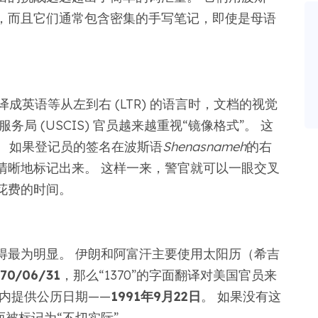
，而且它们通常包含密集的手写笔记，即使是母语
译成英语等从左到右 (LTR) 的语言时，文档的视觉
局 (USCIS) 官员越来越重视“镜像格式”。 这
。 如果登记员的签名在波斯语
Shenasnameh
的右
清晰地标记出来。 这样一来，警官就可以一眼交叉
花费的时间。
得最为明显。 伊朗和阿富汗主要使用太阳历（希吉
370/06/31
，那么“1370”的字面翻译对美国官员来
内提供公历日期——
1991年9月22日
。 如果没有这
而被标记为“不切实际”。