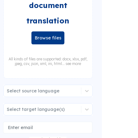
document
translation
Browse files
All kinds of files are supported: docx, xlsx, pdf,
jpeg, csv, json, xml, ini, html... see more
Select source language
Select target language(s)