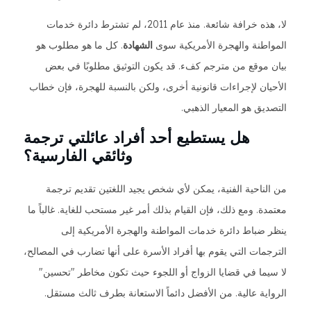
لا، هذه خرافة شائعة. منذ عام 2011، لم تشترط دائرة خدمات
المواطنة والهجرة الأمريكية سوى
الشهادة
. كل ما هو مطلوب هو
بيان موقع من مترجم كفء. قد يكون التوثيق مطلوبًا في بعض
الأحيان لإجراءات قانونية أخرى، ولكن بالنسبة للهجرة، فإن خطاب
التصديق هو المعيار الذهبي.
هل يستطيع أحد أفراد عائلتي ترجمة
وثائقي الفارسية؟
من الناحية الفنية، يمكن لأي شخص يجيد اللغتين تقديم ترجمة
معتمدة. ومع ذلك، فإن القيام بذلك أمر غير مستحب للغاية. غالباً ما
ينظر ضباط دائرة خدمات المواطنة والهجرة الأمريكية إلى
الترجمات التي يقوم بها أفراد الأسرة على أنها تضارب في المصالح،
لا سيما في قضايا الزواج أو اللجوء حيث تكون مخاطر "تحسين"
الرواية عالية. من الأفضل دائماً الاستعانة بطرف ثالث مستقل.