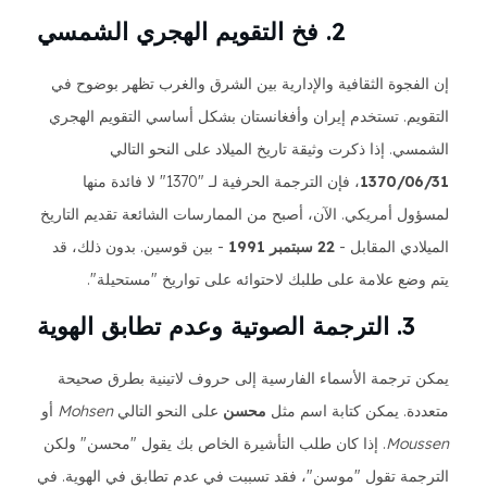
2. فخ التقويم الهجري الشمسي
إن الفجوة الثقافية والإدارية بين الشرق والغرب تظهر بوضوح في
التقويم. تستخدم إيران وأفغانستان بشكل أساسي التقويم الهجري
الشمسي. إذا ذكرت وثيقة تاريخ الميلاد على النحو التالي
1370/06/31
، فإن الترجمة الحرفية لـ "1370" لا فائدة منها
لمسؤول أمريكي. الآن، أصبح من الممارسات الشائعة تقديم التاريخ
الميلادي المقابل -
22 سبتمبر 1991
- بين قوسين. بدون ذلك، قد
يتم وضع علامة على طلبك لاحتوائه على تواريخ "مستحيلة".
3. الترجمة الصوتية وعدم تطابق الهوية
يمكن ترجمة الأسماء الفارسية إلى حروف لاتينية بطرق صحيحة
متعددة. يمكن كتابة اسم مثل
محسن
على النحو التالي
Mohsen
أو
Moussen
. إذا كان طلب التأشيرة الخاص بك يقول "محسن" ولكن
الترجمة تقول "موسن"، فقد تسببت في عدم تطابق في الهوية. في