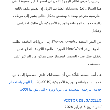
نازحين، يتعرض نظام الهجرة الأمريكي لضغوط غير مسبوقة. في
هذا السياق، تُعدّ مستنداتك انطباعك الأول. إن تقديم ملف باللغة
الفارسية مترجم ومعتمد ومنسق بشكل مثالي يشير إلى موظف
دائرة خدمات المواطنة والهجرة الأمريكية بأن طلبك احترافي
وصادق.
من النص المعقد لـ
Shenasnameh
إلى الروايات الدقيقة لطلب
اللجوء، يوفر MotaWord الميزة العالمية اللازمة للنجاح. نحن
نخفف عنك عبء التحضير لقضيتك حتى تتمكن من التركيز على
المستقبل.
هل أنت مستعد للتأكد من أن مستنداتك جاهزة لتقديمها إلى دائرة
خدمات المواطنة والهجرة الأمريكية (USCIS)؟
ابدأ اليوم باستخدام
خدمة الترجمة المعتمدة من موتا وورد - التي يثق بها الآلاف.
VICTOR DELGADILLO
نُشر بتاريخ 5 فبراير 2026