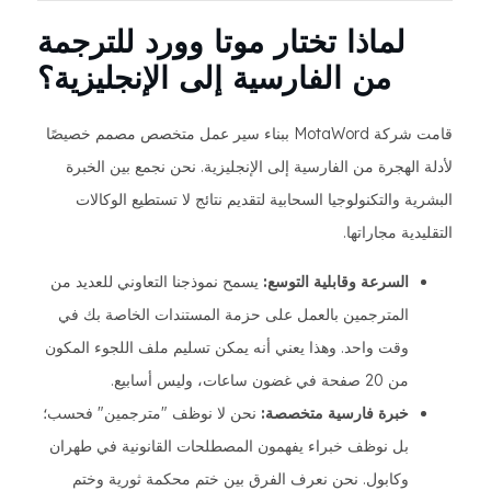
لماذا تختار موتا وورد للترجمة
من الفارسية إلى الإنجليزية؟
قامت شركة MotaWord ببناء سير عمل متخصص مصمم خصيصًا
لأدلة الهجرة من الفارسية إلى الإنجليزية. نحن نجمع بين الخبرة
البشرية والتكنولوجيا السحابية لتقديم نتائج لا تستطيع الوكالات
التقليدية مجاراتها.
السرعة وقابلية التوسع:
يسمح نموذجنا التعاوني للعديد من
المترجمين بالعمل على حزمة المستندات الخاصة بك في
وقت واحد. وهذا يعني أنه يمكن تسليم ملف اللجوء المكون
من 20 صفحة في غضون ساعات، وليس أسابيع.
خبرة فارسية متخصصة:
نحن لا نوظف "مترجمين" فحسب؛
بل نوظف خبراء يفهمون المصطلحات القانونية في طهران
وكابول. نحن نعرف الفرق بين ختم محكمة ثورية وختم