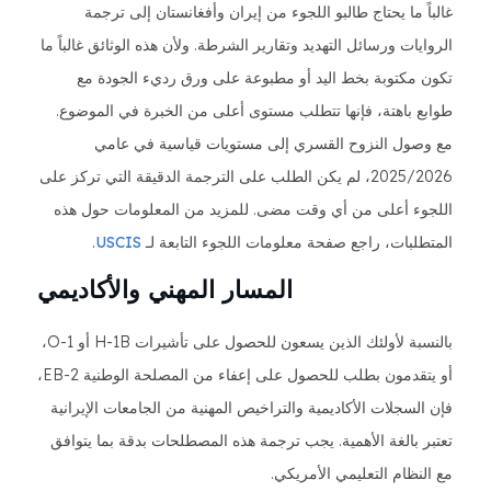
غالباً ما يحتاج طالبو اللجوء من إيران وأفغانستان إلى ترجمة
الروايات ورسائل التهديد وتقارير الشرطة. ولأن هذه الوثائق غالباً ما
تكون مكتوبة بخط اليد أو مطبوعة على ورق رديء الجودة مع
طوابع باهتة، فإنها تتطلب مستوى أعلى من الخبرة في الموضوع.
مع وصول النزوح القسري إلى مستويات قياسية في عامي
2025/2026، لم يكن الطلب على الترجمة الدقيقة التي تركز على
اللجوء أعلى من أي وقت مضى. للمزيد من المعلومات حول هذه
المتطلبات، راجع صفحة معلومات اللجوء التابعة لـ
USCIS
.
المسار المهني والأكاديمي
بالنسبة لأولئك الذين يسعون للحصول على تأشيرات H-1B أو O-1،
أو يتقدمون بطلب للحصول على إعفاء من المصلحة الوطنية EB-2،
فإن السجلات الأكاديمية والتراخيص المهنية من الجامعات الإيرانية
تعتبر بالغة الأهمية. يجب ترجمة هذه المصطلحات بدقة بما يتوافق
مع النظام التعليمي الأمريكي.