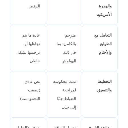
والهجرة
الرفض
الأمريكية
التعامل مع
مترجم
عادة ما يتم
الطوابع
بالكامل، بما
تجاهلها أو
والأختام
في ذلك
ترجمتها بشكل
الهوامش
خاطئ
التخطيط
تمت معكوسة
نص عادي
والتنسيق
لمراجعة
(يصعب
الضباط جنبًا
التحقق منه)
إلى جنب
معالجة التاريخ
تحويل الطاقة
حرفي (الخلط