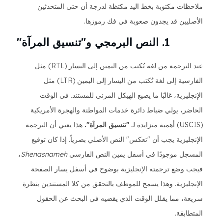
ملاحظات مكتوبة بخط اليد مكتظة لدرجة أن حتى المتحدثين
الأصليين قد يجدون صعوبة في فك رموزها.
1. النص البرمجي و"تنسيق المرآة"
عند الترجمة من لغة تُكتب من اليمين إلى اليسار (RTL) مثل
الفارسية إلى لغة تُكتب من اليسار إلى اليمين (LTR) مثل
الإنجليزية، غالبًا ما يضيع الهيكل المرئي للمستند. في الوقت
الحاضر، يولي ضباط دائرة خدمات المواطنة والهجرة الأمريكية
(USCIS) أهمية متزايدة لـ
"تنسيق المرآة".
هذا يعني أن الترجمة
الإنجليزية يجب أن "تعكس" النص الأصلي بصرياً. إذا كان توقيع
المسجل موجودًا في أسفل يمين النص الفارسي
Shenasnameh
،
فيجب وضع ترجمته الإنجليزية بوضوح في أسفل يسار الصفحة
الإنجليزية. وهذا يسمح للموظف بالتحقق من كلا المستندين بنظرة
سريعة، مما يقلل الوقت الذي يقضيه في البحث عن الحقول
المتطابقة.