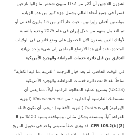
لشؤون اللاجئين أن أكثر من 117.3 مليون شخص ما زالوا نازحين
قسراً في جميع أنحاء العالم. يشمل جزء كبير من هذه الزيادة
مواطنين أفغان وإيرانيين، حيث عاد أكثر من 1.5 مليون أفغاني أو
تم التعامل معهم من خلال إيران في عام 2025 وحده. بالنسبة
لأولئك الذين يسعون الآن للحصول على وضع قانوني في الولايات
المتحدة، فقد أدى هذا الارتفاع المفاجئ إلى شيء واحد:
زيادة
التدقيق من قبل دائرة خدمات المواطنة والهجرة الأمريكية.
في الوقت الحاضر، لم يعد خيار الترجمة "القريبة بما فيه الكفاية"
متاحاً. لقد قامت دائرة خدمات المواطنة والهجرة الأمريكية
(USCIS) بتسريع عملية المعالجة الرقمية أولاً، مما يعني أن
مستنداتك الفارسية أو الدارية - من
Shenasnamehs
(الهوية
الإيرانية) إلى
Tazkiras
(الهوية الأفغانية) - يجب أن تكون قابلة
للقراءة آلياً، ومنسقة بشكل مثالي، ومتوافقة بنسبة 100% مع
8
CFR 103.2(b)(3)
. قد يؤدي خطأ مطبعي واحد في تحويل التاريخ
الهجري الشمسي أو إغفال ملاحظة هامشية إلى طلب تقديم أدلة