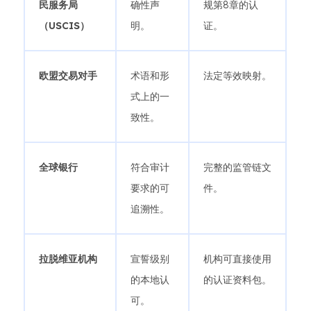
民服务局
确性声
规第8章的认
（USCIS）
明。
证。
欧盟交易对手
术语和形
法定等效映射。
式上的一
致性。
全球银行
符合审计
完整的监管链文
要求的可
件。
追溯性。
拉脱维亚机构
宣誓级别
机构可直接使用
的本地认
的认证资料包。
可。