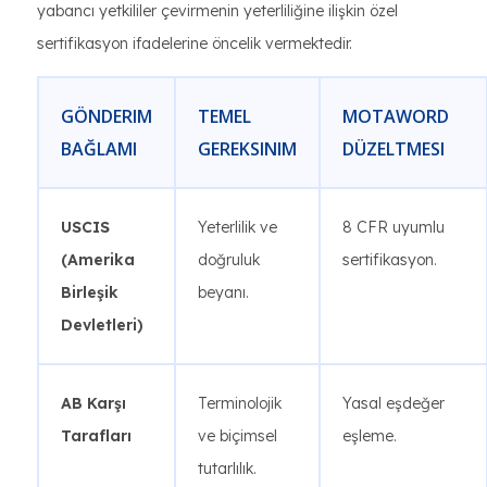
yabancı yetkililer çevirmenin yeterliliğine ilişkin özel
sertifikasyon ifadelerine öncelik vermektedir.
GÖNDERIM
TEMEL
MOTAWORD
BAĞLAMI
GEREKSINIM
DÜZELTMESI
USCIS
Yeterlilik ve
8 CFR uyumlu
(Amerika
doğruluk
sertifikasyon.
Birleşik
beyanı.
Devletleri)
AB Karşı
Terminolojik
Yasal eşdeğer
Tarafları
ve biçimsel
eşleme.
tutarlılık.