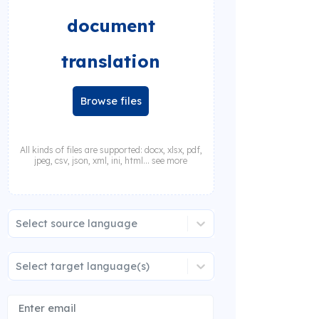
document
translation
Browse files
All kinds of files are supported: docx, xlsx, pdf,
jpeg, csv, json, xml, ini, html... see more
Select source language
Select target language(s)