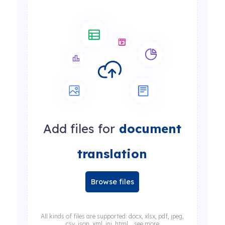
Add files for
document
translation
Browse files
All kinds of files are supported: docx, xlsx, pdf, jpeg,
csv, json, xml, ini, html... see more